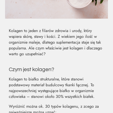
Kolagen to jeden z filarów zdrowia i urody, który
wspiera skórę, stawy i kości. Z wiekiem jego ilość w
organizmie maleje, dlatego suplementacja staje się tak
popularna. Ale czym właściwie jest kolagen i dlaczego
warto go uzupełniać?
Czym jest kolagen?
Kolagen to białko strukturalne, które stanowi
podstawowy materiał budulcowy tkanki łącznej. To
najpowszechniej występujące białko w organizmie
MOC Z
SO
człowieka – stanowi około 30% wszystkich białek.
Wyróżnić można ok. 30 typów kolagenu, z zcego za
NATURY
ŚW
najważniejsze można uznać: