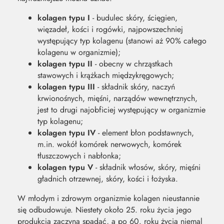
kolagen typu I
- budulec skóry, ścięgien,
więzadeł, kości i rogówki, najpowszechniej
występujący typ kolagenu (stanowi aż 90% całego
kolagenu w organizmie);
kolagen typu II
- obecny w chrząstkach
stawowych i krążkach międzykręgowych;
kolagen typu III
- składnik skóry, naczyń
krwionośnych, mięśni, narządów wewnętrznych,
jest to drugi najobficiej występujący w organizmie
typ kolagenu;
kolagen typu IV
- element błon podstawnych,
m.in. wokół komórek nerwowych, komórek
tłuszczowych i nabłonka;
kolagen typu V
- składnik włosów, skóry, mięśni
gładnich otrzewnej, skóry, kości i łożyska.
W młodym i zdrowym organizmie kolagen nieustannie
się odbudowuje. Niestety około 25. roku życia jego
produkcja zaczyna spadać, a po 60. roku życia niemal