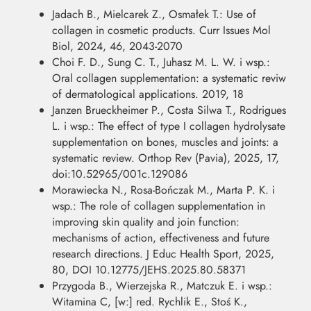
Jadach B., Mielcarek Z., Osmałek T.: Use of
collagen in cosmetic products. Curr Issues Mol
Biol, 2024, 46, 2043-2070
Choi F. D., Sung C. T., Juhasz M. L. W. i wsp.:
Oral collagen supplementation: a systematic reviw
of dermatological applications. 2019, 18
Janzen Brueckheimer P., Costa Silwa T., Rodrigues
L. i wsp.: The effect of type I collagen hydrolysate
supplementation on bones, muscles and joints: a
systematic review. Orthop Rev (Pavia), 2025, 17,
doi:10.52965/001c.129086
Morawiecka N., Rosa-Bończak M., Marta P. K. i
wsp.: The role of collagen supplementation in
improving skin quality and join function:
mechanisms of action, effectiveness and future
research directions. J Educ Health Sport, 2025,
80, DOI 10.12775/JEHS.2025.80.58371
Przygoda B., Wierzejska R., Matczuk E. i wsp.:
Witamina C, [w:] red. Rychlik E., Stoś K.,