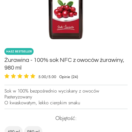
NASZ BESTSELLER
Żurawina - 100% sok NFC z owoców żurawiny,
980 ml
5.00/5.00
Opinie (24)
Sok w 100% bezpośrednio wyciskany z owoców
Pasteryzowany
O kwaskowatym, lekko cierpkim smaku
Objętość
490 ml
980 ml