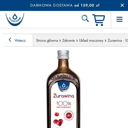
DARMOWA DOSTAWA
od 139,00 zł
Wstecz
Strona główna
Zdrowie
Układ moczowy
Żurawina - 