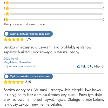
4
0
3
0
2
0
1
0
Kliknij ocenę aby filtrować opinie
Opinia potwierdzona zakupem
5/5
Bardzo smaczny sok, używam jako profilaktykę stanów
zapalnych układu moczowego u starszej osoby
2026-06-05
Magdalena, Sierosław
Tak
0
Nie
0
Czy opinia była pomocna?
Opinia potwierdzona zakupem
5/5
Bardzo dobry sok. W smaku rzeczywiście cierpki, kwaśnawy
jak oryginalny bez domieszki wody czy cukru. Poza tym daje
efekt zdrowotny i to jest najważniejsze. Dlatego to mój kolejny
taki duży zakup i pewnie nie ostatni.