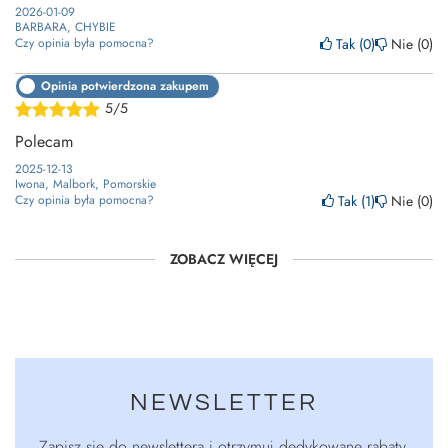
2026-01-09
BARBARA, CHYBIE
Tak
0
Nie
0
Czy opinia była pomocna?
Opinia potwierdzona zakupem
5/5
Polecam
2025-12-13
Iwona, Malbork, Pomorskie
Tak
1
Nie
0
Czy opinia była pomocna?
ZOBACZ WIĘCEJ
NEWSLETTER
Zapisz się do newslettera i otrzymuj dedykowane rabaty,