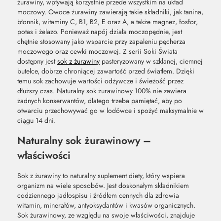
żurawiny, wpływają korzystnie przede wszystkim na układ
moczowy. Owoce żurawiny zawierają takie składniki, jak tanina,
błonnik, witaminy C, B1, B2, E oraz A, a także magnez, fosfor,
potas i żelazo. Ponieważ napój działa moczopędnie, jest
chętnie stosowany jako wsparcie przy zapaleniu pęcherza
moczowego oraz cewki moczowej. Z serii Soki Świata
dostępny jest
sok z żurawiny
pasteryzowany w szklanej, ciemnej
butelce, dobrze chroniącej zawartość przed światłem. Dzięki
temu sok zachowuje wartości odżywcze i świeżość przez
dłuższy czas. Naturalny sok żurawinowy 100% nie zawiera
żadnych konserwantów, dlatego trzeba pamiętać, aby po
otwarciu przechowywać go w lodówce i spożyć maksymalnie w
ciągu 14 dni.
Naturalny sok żurawinowy –
właściwości
Sok z żurawiny to naturalny suplement diety, który wspiera
organizm na wiele sposobów. Jest doskonałym składnikiem
codziennego jadłospisu i źródłem cennych dla zdrowia
witamin, minerałów, antyoksydantów i kwasów organicznych.
Sok żurawinowy, ze względu na swoje właściwości, znajduje