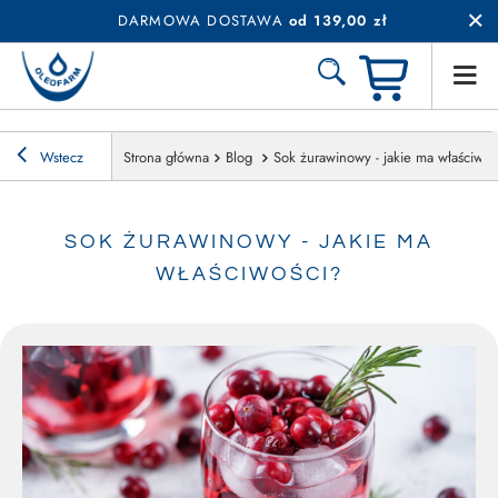
DARMOWA DOSTAWA
od 139,00 zł
Wstecz
Strona główna
Blog
Sok żurawinowy - jakie ma właściwoś
SOK ŻURAWINOWY - JAKIE MA
WŁAŚCIWOŚCI?