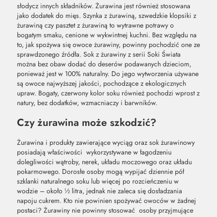
słodycz innych składników. Żurawina jest również stosowana
jako dodatek do mięs. Szynka z żurawiną, szwedzkie klopsiki z
żurawiną czy pasztet z żurawiną to wytrawne potrawy o
bogatym smaku, cenione w wykwintnej kuchni. Bez względu na
to, jak spożywa się owoce żurawiny, powinny pochodzić one ze
sprawdzonego źródła. Sok z żurawiny z serii Soki Świata
można bez obaw dodać do deserów podawanych dzieciom,
ponieważ jest w 100% naturalny. Do jego wytworzenia używane
są owoce najwyższej jakości, pochodzące z ekologicznych
upraw. Bogaty, czerwony kolor soku również pochodzi wprost z
natury, bez dodatków, wzmacniaczy i barwników.
Czy żurawina może szkodzić?
Żurawina i produkty zawierające wyciąg oraz sok żurawinowy
posiadają właściwości wykorzystywane w łagodzeniu
dolegliwości wątroby, nerek, układu moczowego oraz układu
pokarmowego. Dorosłe osoby mogą wypijać dziennie pół
szklanki naturalnego soku lub więcej po rozcieńczeniu w
wodzie – około ½ litra, jednak nie zaleca się dosładzania
napoju cukrem. Kto nie powinien spożywać owoców w żadnej
postaci? Żurawiny nie powinny stosować osoby przyjmujące