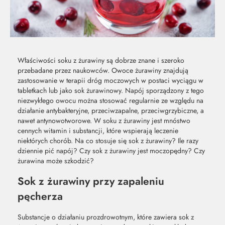
Właściwości soku z żurawiny są dobrze znane i szeroko
przebadane przez naukowców. Owoce żurawiny znajdują
zastosowanie w terapii dróg moczowych w postaci wyciągu w
tabletkach lub jako sok żurawinowy. Napój sporządzony z tego
niezwykłego owocu można stosować regularnie ze względu na
działanie antybakteryjne, przeciwzapalne, przeciwgrzybiczne, a
nawet antynowotworowe. W soku z żurawiny jest mnóstwo
cennych witamin i substancji, które wspierają leczenie
niektórych chorób. Na co stosuje się sok z żurawiny? Ile razy
dziennie pić napój? Czy sok z żurawiny jest moczopędny? Czy
żurawina może szkodzić?
Sok z żurawiny przy zapaleniu
MOC Z
SO
pęcherza
NATURY
ŚW
Substancje o działaniu prozdrowotnym, które zawiera sok z