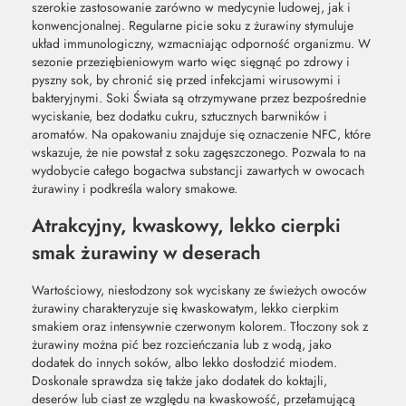
szerokie zastosowanie zarówno w medycynie ludowej, jak i
konwencjonalnej. Regularne picie soku z żurawiny stymuluje
układ immunologiczny, wzmacniając odporność organizmu. W
sezonie przeziębieniowym warto więc sięgnąć po zdrowy i
pyszny sok, by chronić się przed infekcjami wirusowymi i
bakteryjnymi. Soki Świata są otrzymywane przez bezpośrednie
wyciskanie, bez dodatku cukru, sztucznych barwników i
aromatów. Na opakowaniu znajduje się oznaczenie NFC, które
wskazuje, że nie powstał z soku zagęszczonego. Pozwala to na
wydobycie całego bogactwa substancji zawartych w owocach
żurawiny i podkreśla walory smakowe.
Atrakcyjny, kwaskowy, lekko cierpki
smak żurawiny w deserach
Wartościowy, niesłodzony sok wyciskany ze świeżych owoców
żurawiny charakteryzuje się kwaskowatym, lekko cierpkim
smakiem oraz intensywnie czerwonym kolorem. Tłoczony sok z
żurawiny można pić bez rozcieńczania lub z wodą, jako
dodatek do innych soków, albo lekko dosłodzić miodem.
Doskonale sprawdza się także jako dodatek do koktajli,
deserów lub ciast ze względu na kwaskowość, przełamującą