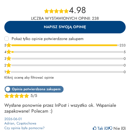
4.98
LICZBA WYSTAWIONYCH OPINII: 238
NAPISZ SWOJĄ OPINIĘ
Pokaż tylko opinie potwierdzone zakupem
5
233
4
5
3
0
2
0
1
0
Kliknij ocenę aby filtrować opinie
Opinia potwierdzona zakupem
5/5
Wysłane ponownie przez InPost i wszystko ok. Wspaniale
zapakowane! Polecam :)
2026-06-01
Adrian, Częstochowa
Tak
0
Nie
0
Czy opinia była pomocna?