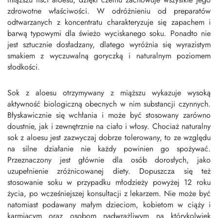
zdrowotne właściwości. W odróżnieniu od preparatów
odtwarzanych z koncentratu charakteryzuje się zapachem i
barwą typowymi dla świeżo wyciskanego soku. Ponadto nie
jest sztucznie dosładzany, dlatego wyróżnia się wyrazistym
smakiem z wyczuwalną goryczką i naturalnym poziomem
słodkości.
Sok z aloesu otrzymywany z miąższu wykazuje wysoką
aktywność biologiczną obecnych w nim substancji czynnych.
Błyskawicznie się wchłania i może być stosowany zarówno
doustnie, jak i zewnętrznie na ciało i włosy. Chociaż naturalny
sok z aloesu jest zazwyczaj dobrze tolerowany, to ze względu
na silne działanie nie każdy powinien go spożywać.
Przeznaczony jest głównie dla osób dorosłych, jako
uzupełnienie zróżnicowanej diety. Dopuszcza się też
stosowanie soku w przypadku młodzieży powyżej 12 roku
życia, po wcześniejszej konsultacji z lekarzem. Nie może być
natomiast podawany małym dzieciom, kobietom w ciąży i
karmiącym oraz osobom nadwrażliwym na którykolwiek