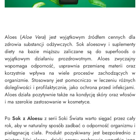
Aloes (
Aloe Vera
) jest wyjątkowym źródłem cennych dla
zdrowia substancji odżywczych. Sok aloesowy i suplementy
diety na bazie miąższu zaliczane są do superfoods o
wyjątkowym działaniu prozdrowotnym. Aloes zwyczajny
wspomaga odporność, usprawnia przemianę materii oraz
korzystnie wpływa na wiele procesów zachodzących w
organizmie. Stosowany jest pomocniczo w leczeniu różnych
dolegliwości i profilaktycznie, jako ochrona przed infekcjami.
Aloes działa pozytywnie także na kondycję skóry oraz włosów
i ma szerokie zastosowanie w kosmetyce.
Po
Sok z Aloesu
z serii Soki Świata warto sięgać przez cały
rok, aby w naturalny sposób zadbać o odporność organizmu i
pielęgnację ciała. Produkt pozyskiwany jest bezpośrednio z
miąższu liści aloesu, dzięki czemu zachowuje wszystkie jego