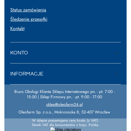
Status zamówienia
Śledzenie przesyłki
Kontakt
KONTO
INFORMACJE
Biuro Obsługi Klienta Sklepu Internetowego pn. - pt. 7:00 -
15:00 | Sklep Firmowy pn. - pt. 9:00 - 17:00
sklep@oleofarm24.pl
Oleofarm Sp. z o.o.
,
Mokronoska 8
,
52-407
Wrocław
W sklepie prezentujemy ceny brutto (z VAT).
Stawki VAT dla konsumentów z kraju:
Polska
.