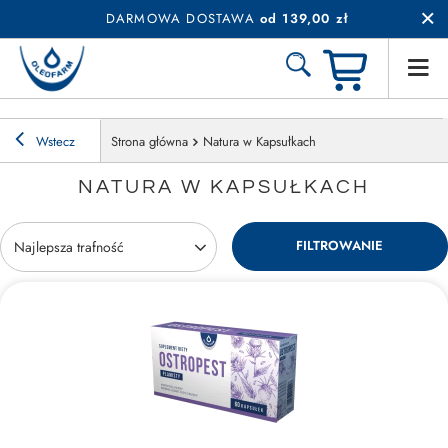
DARMOWA DOSTAWA
od 139,00 zł
Wstecz
Strona główna
Natura w Kapsułkach
NATURA W KAPSUŁKACH
FILTROWANIE
Zmień sortowanie
Najlepsza trafność