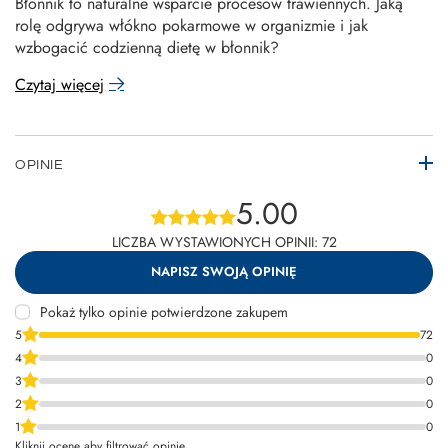
Błonnik to naturalne wsparcie procesów trawiennych. Jaką
rolę odgrywa włókno pokarmowe w organizmie i jak
wzbogacić codzienną dietę w błonnik?
Czytaj więcej
OPINIE
5.00
LICZBA WYSTAWIONYCH OPINII: 72
NAPISZ SWOJĄ OPINIĘ
Pokaż tylko opinie potwierdzone zakupem
5
72
4
0
3
0
2
0
1
0
Kliknij ocenę aby filtrować opinie