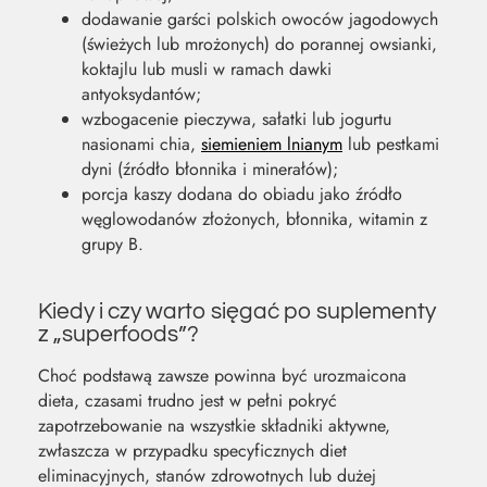
dodawanie garści polskich owoców jagodowych
(świeżych lub mrożonych) do porannej owsianki,
koktajlu lub musli w ramach dawki
antyoksydantów;
wzbogacenie pieczywa, sałatki lub jogurtu
nasionami chia,
siemieniem lnianym
lub pestkami
dyni (źródło błonnika i minerałów);
porcja kaszy dodana do obiadu jako źródło
węglowodanów złożonych, błonnika, witamin z
grupy B.
Kiedy i czy warto sięgać po suplementy
z „superfoods”?
Choć podstawą zawsze powinna być urozmaicona
dieta, czasami trudno jest w pełni pokryć
zapotrzebowanie na wszystkie składniki aktywne,
zwłaszcza w przypadku specyficznych diet
eliminacyjnych, stanów zdrowotnych lub dużej