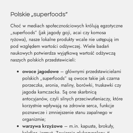
Polskie „superfoods”
Choć w mediach społecznościowych królują egzotyczne
„superfoods” (jak jagody goji, acai czy komosa
ryżowa), nasze lokalne produkty wcale nie ustępują im
pod względem wartości odżywczej. Wiele badań
naukowych potwierdza wyjątkową wartość odżywczą
naszych polskich przedstawicieli:
owoce jagodowe
– głównymi przedstawicielami
polskich „superfoods” są owoce takie jak czarna
porzeczka, aronia, maliny, borówki, truskawki czy
jagoda kamczacka. Są one skarbnicą
antocyjanów, czyli silnych przeciwutleniaczy, które
korzystnie wpływają na zdrowie serca, funkcje
poznawcze i zmniejszenie stanu zapalnego w
organizmie;
warzywa krzyżowe
– m.in. kapusta, brokuły,
kalafior, jarmuż. Zawierają glukozynolany, tj.