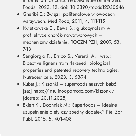
information for consumers available on the web.
Foods, 2023, 12, doi: 10.3390/foods12030546
Gheribi E.: Związki polifenolowe w owocach i
warzywach. Med Rodz, 2011, 4, 111-115
Kwiatkowska E., Bawa S.: glukozynolany w
profilaktyce chorób nowotworowych –
mechanizmy działania. ROCZN PZH, 2007, 58,
7-13
Sangiorgio P., Errico S., Verardi A. i wsp.:
Bioactive lignans from flaxseed: biological
properties and patented recovery technologies.
Nutraceuticals, 2023, 3, 58-74
Kubat J.: Kiszonki – superfoods naszych babć.
[za:] https://insulinoopornosc.com/kiszonki/
[dostęp: 20.11.2025]
Ekiert K., Dochniak M.: Superfoods – idealne
uzupełnienie diety czy zbędny dodatek? Piel Zdr
Publ, 2015, 5, 401-408