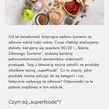
Od lat świadomość dotycząca wpływu żywienia na
zdrowie wśród ludzi rośnie. Coraz chętniej analizujemy
etykiety, kierujemy się zasadami 80/20 i „Talerza
Zdrowego Żywienia”, szukamy bardziej
pełnowartościowych zamienników ulubionych
przekąsek. Tutaj z łatwością można natrafić na produkty
określane nazwą „superfoods”. Co to znaczy, jakie
produkty można zaliczyć do tej kategorii i czy
faktycznie wpływają na zdrowie? Odpowiedzi na te
pytania znajdziesz w tym artykule.
MOC Z
SO
Czym są „superfoods”?
NATURY
ŚW