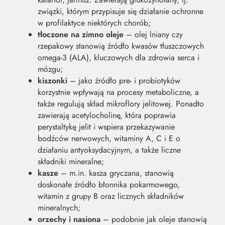
związki, którym przypisuje się działanie ochronne
w profilaktyce niektórych chorób;
tłoczone na zimno oleje
– olej lniany czy
rzepakowy stanowią źródło kwasów tłuszczowych
omega-3 (ALA), kluczowych dla zdrowia serca i
mózgu;
kiszonki
– jako źródło pre- i probiotyków
korzystnie wpływają na procesy metaboliczne, a
także regulują skład mikroflory jelitowej. Ponadto
zawierają acetylocholinę, która poprawia
perystaltykę jelit i wspiera przekazywanie
bodźców nerwowych, witaminy A, C i E o
działaniu antyoksydacyjnym, a także liczne
składniki mineralne;
kasze
– m.in. kasza gryczana, stanowią
doskonałe źródło błonnika pokarmowego,
witamin z grupy B oraz licznych składników
mineralnych;
orzechy i nasiona
– podobnie jak oleje stanowią