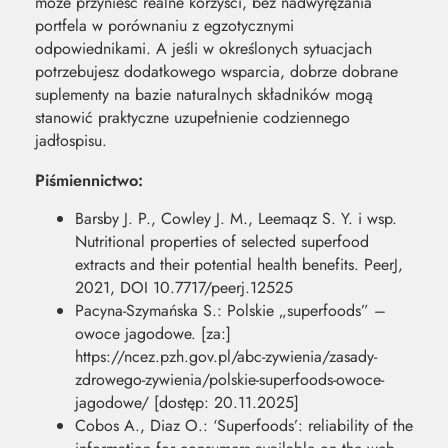
może przynieść realne korzyści, bez nadwyrężania
portfela w porównaniu z egzotycznymi
odpowiednikami. A jeśli w określonych sytuacjach
potrzebujesz dodatkowego wsparcia, dobrze dobrane
suplementy na bazie naturalnych składników mogą
stanowić praktyczne uzupełnienie codziennego
jadłospisu.
Piśmiennictwo:
Barsby J. P., Cowley J. M., Leemaqz S. Y. i wsp.
Nutritional properties of selected superfood
extracts and their potential health benefits. PeerJ,
2021, DOI 10.7717/peerj.12525
Pacyna-Szymańska S.: Polskie „superfoods” –
owoce jagodowe. [za:]
https://ncez.pzh.gov.pl/abc-zywienia/zasady-
zdrowego-zywienia/polskie-superfoods-owoce-
jagodowe/ [dostęp: 20.11.2025]
Cobos A., Diaz O.: ‘Superfoods’: reliability of the