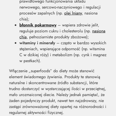
prawidłowego funkcjonowania układu
nerwowego, sercowo-naczyniowego i regulacji
procesów zapalnych (np.
olej lniany
, nasiona
chia);
błonnik pokarmowy
– wspiera zdrowie jelit,
reguluje poziom cukru i cholesterolu (np.
nasiona
chia
, pełnoziarniste produkty zbożowe);
witaminy i minerały
– często w bardzo wysokich
stężeniach, wspierające odporność (np. witamina
C w dzikiej róży) i metabolizm (np. cynk i magnez
w pestkach).
Włączenie „superfoods” do diety może stanowić
element świadomego żywienia. Produkty te stanowią
naturalne i skoncentrowane źródło substancji, które
trudno dostarczyć w wystarczającej ilości w przeciętnej,
mało urozmaiconej diecie. Należy jednak pamiętać, że
żaden pojedynczy produkt, nawet ten najzdrowszy, nie
zastąpi zrównoważonej diety opartej na różnorodności i
regularnej aktywności fizycznej.