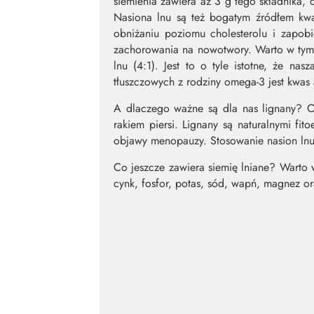
siemienia zawiera aż 3 g tego składnika,
Nasiona lnu są też bogatym źródłem kw
obniżaniu poziomu cholesterolu i zapob
zachorowania na nowotwory. Warto w tym
lnu (4:1). Jest to o tyle istotne, że 
tłuszczowych z rodziny omega-3 jest kwas
A dlaczego ważne są dla nas lignany? O
rakiem piersi. Lignany są naturalnymi f
objawy menopauzy. Stosowanie nasion lnu 
Co jeszcze zawiera siemię lniane? Warto 
cynk, fosfor, potas, sód, wapń, magnez or