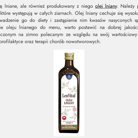
ię lniane, ale również produkowany z niego
olej lniany
. Należy 
, które występują w całych ziarnach. Olej lniany cechuje się wys
adzenie go do diety i zastąpienie nim kwasów nasyconych s
nie oleju lnianego do menu, warto postawić na dobrej jakoś
łoczonym na zimno polecanym ze względu na swój wartościowy 
rofilaktyce oraz terapii chorób nowotworowych.