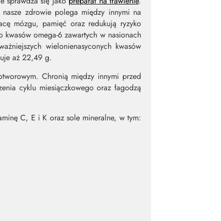
le sprawdza się jako
preparat na trawienie
.
 nasze zdrowie polega między innymi na
racę mózgu, pamięć oraz redukują ryzyko
do kwasów omega-6 zawartych w nasionach
jważniejszych wielonienasyconych kwasów
puje aż 22,49 g.
wotworowym. Chronią między innymi przed
rzenia cyklu miesiączkowego oraz łagodzą
minę C, E i K oraz sole mineralne, w tym: