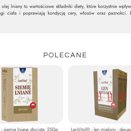
 olej lniany to wartościowe składniki diety, które korzystnie wp
wagi ciała i poprawiają kondycję cery, włosów oraz paznokci.
POLECANE
 - siemię lniane złociste, 250g
LenVitol® - len mielony - dwu