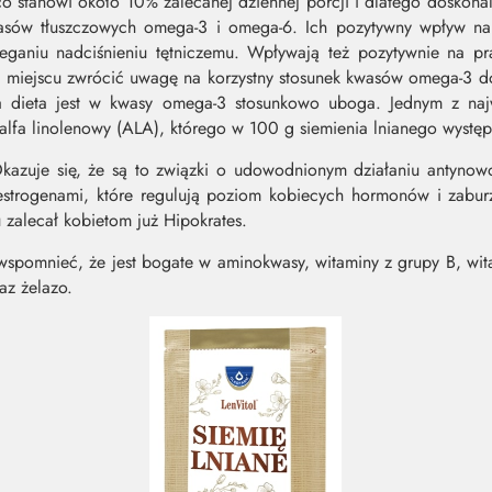
 co stanowi około 10% zalecanej dziennej porcji i dlatego doskona
asów tłuszczowych omega-3 i omega-6. Ich pozytywny wpływ na
ieganiu nadciśnieniu tętniczemu. Wpływają też pozytywnie na p
 miejscu zwrócić uwagę na korzystny stosunek kwasów omega-3 
nasza dieta jest w kwasy omega-3 stosunkowo uboga. Jednym z na
 alfa linolenowy (ALA), którego w 100 g siemienia lnianego wystę
kazuje się, że są to związki o udowodnionym działaniu antyno
itoestrogenami, które regulują poziom kobiecych hormonów i zabu
zalecał kobietom już Hipokrates.
wspomnieć, że jest bogate w aminokwasy, witaminy z grupy B, wita
az żelazo.