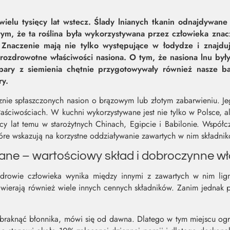
a wielu tysięcy lat wstecz. Ślady lnianych tkanin odnajdywan
 tym, że ta roślina była wykorzystywana przez człowieka zna
Znaczenie mają nie tylko występujące w łodydze i znajduj
prozdrowotne właściwości nasiona. O tym, że nasiona lnu był
apary z siemienia chętnie przygotowywały również nasze b
ry.
cznie spłaszczonych nasion o brązowym lub złotym zabarwieniu. J
ciwościach. W kuchni wykorzystywane jest nie tylko w Polsce, ale
ięcy lat temu w starożytnych Chinach, Egipcie i Babilonie. Współc
óre wskazują na korzystne oddziaływanie zawartych w nim składni
iane – wartościowy skład i dobroczynne w
zdrowie człowieka wynika między innymi z zawartych w nim lig
wierają również wiele innych cennych składników. Zanim jednak 
braknąć błonnika, mówi się od dawna. Dlatego w tym miejscu ogra