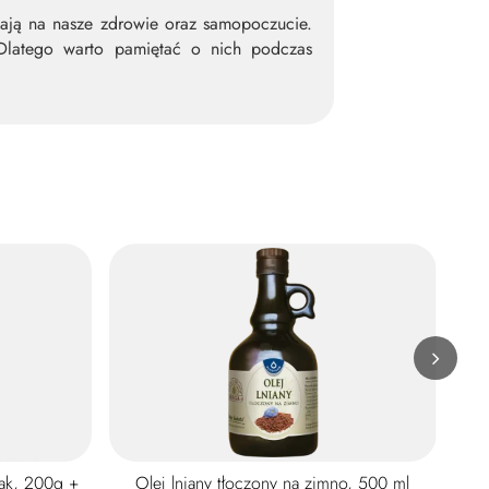
ływają na nasze zdrowie oraz samopoczucie.
 Dlatego warto pamiętać o nich podczas
pak, 200g +
Olej lniany tłoczony na zimno, 500 ml
Le