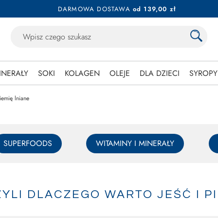
DARMOWA DOSTAWA
od 139,00 zł
INERAŁY
SOKI
KOLAGEN
OLEJE
DLA DZIECI
SYROPY
iemię lniane
SUPERFOODS
WITAMINY I MINERAŁY
YLI DLACZEGO WARTO JEŚĆ I PI