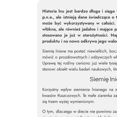
Historia lnu jest bardzo długa i sięg
p.n.e., ale istnieją dane świadczące o
może być wykorzystywany w całości. 
włókna, ale również jadalne i mające 
stosowano je już w starożytności. N
produktu i na nowo odkrywa jego walo
Siemię lniane ma postać niewielkich, bo
mówić o prozdrowotnych i odżywczych właś
Uprawę tej rośliny ceniono już wiele tys
stanowi obiekt wielu badań naukowych, kt
Siemię ln
Korzystny wpływ siemienia lnianego na 
kwasów tłuszczowych. Te małe ziarenka za
się trzem wyżej wymienionym.
O tym, dlaczego w diecie nie powinno za