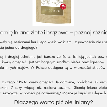
iemię lniane złote i brązowe – poznaj różni
wały się nasionami lnu i jego właściwościami, z pewnością nie us
się jedno od drugiego?
 i drugiej odmianie jest bardzo zbliżona. Istnieją jednak pewn
 kwasy omega-3. Jest też bogatym źródłem białka oraz lignanów. 
lu innych krajów. W Polsce dostępne są w większości sklepów
u, z czego 51% to kwasy omega-3. Ta odmiana, podobnie jak siem
około 7 razy więcej niż nasiona sezamu. Siemię lniane zło
 zazwyczaj w postaci pełnoziarnistej/ Można je kupić w sklepach
Dlaczego warto pić olej lniany?