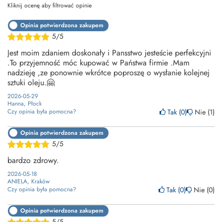
Kliknij ocenę aby filtrować opinie
Opinia potwierdzona zakupem
5/5
Jest moim zdaniem doskonały i Pansstwo jesteście perfekcyjni
.To przyjemność móc kupować w Państwa firmie .Mam
nadzieję ,ze ponownie wkrótce poproszę o wysłanie kolejnej
sztuki oleju.🤗
2026-05-29
Hanna, Płock
Tak
0
Nie
1
Czy opinia była pomocna?
Opinia potwierdzona zakupem
5/5
bardzo zdrowy.
2026-05-18
ANIELA, Kraków
Tak
0
Nie
0
Czy opinia była pomocna?
Opinia potwierdzona zakupem
5/5