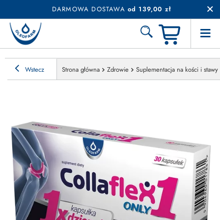
DARMOWA DOSTAWA
od 139,00 zł
Wstecz
Strona główna
Zdrowie
Suplementacja na kości i stawy