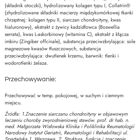
(składnik otoczki), hydrolizowany kolagen typu I, Collatrin®
(zhydrolizowane składniki macierzy międzykomórkowej tkanki
chrzęstnej: kolagen typu II, siarczan chondroityny, kwas
hialuronowy), ekstrakt z żywicy kadzidłowca (Boswellia
serrata), kwas L-askorbinowy (witamina C), ekstrakt z kłącza
imbiru (Zingiber offcinale), substancja przeciwzbrylająca: sole
magnezowe kwasów tłuszczowych, substancja
przeciwzbrylająca: dwutlenek krzemu, barwnik: tlenki i
wodorotlenki żelaza.
Przechowywanie:
Przechowywać w temp. pokojowej, w suchym i ciemnym
miejscu.
Źródła: 1.Znaczenie siarczanu chondroityny w objawowym
leczeniu choroby zwyrodnieniowej stawów. prof. dr hab. n.
med. Małgorzata Wisłowska Klinika i Poliklinika Reumatologii
Narodowy Instytut Geriatrii, Reumatologii i Rehabilitacji ul.
Spartańska 1, Warszawa. 2. Struktura, funkcja i znaczenie