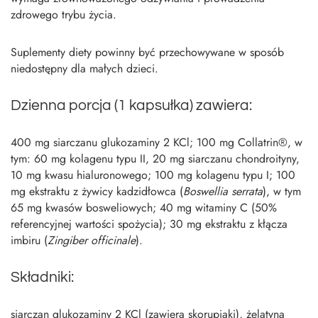
zdrowego trybu życia.
Suplementy diety powinny być przechowywane w sposób
niedostępny dla małych dzieci.
Dzienna porcja (1 kapsułka) zawiera:
400 mg siarczanu glukozaminy 2 KCl; 100 mg Collatrin®, w
tym: 60 mg kolagenu typu II, 20 mg siarczanu chondroityny,
10 mg kwasu hialuronowego; 100 mg kolagenu typu I; 100
mg ekstraktu z żywicy kadzidłowca (
Boswellia serrata
), w tym
65 mg kwasów bosweliowych; 40 mg witaminy C (50%
referencyjnej wartości spożycia); 30 mg ekstraktu z kłącza
imbiru (
Zingiber officinale
).
Składniki:
siarczan glukozaminy 2 KCl (zawiera skorupiaki), żelatyna