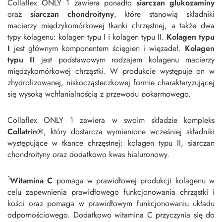
Collaflex ONLY 1 zawiera ponadto
siarczan glukozaminy
oraz
siarczan chondroityny
, które stanowią składniki
macierzy międzykomórkowej tkanki chrzęstnej, a także dwa
typy kolagenu: kolagen typu I i kolagen typu II.
Kolagen typu
I
jest głównym komponentem ścięgien i więzadeł.
Kolagen
typu II
jest podstawowym rodzajem kolagenu macierzy
międzykomórkowej chrząstki. W produkcie występuje on w
zhydrolizowanej, niskocząsteczkowej formie charakteryzującej
się wysoką wchłanialnością z przewodu pokarmowego.
Collaflex ONLY 1 zawiera w swoim składzie kompleks
Collatrin®
, który dostarcza wymienione wcześniej składniki
występujące w tkance chrzęstnej: kolagen typu II, siarczan
chondroityny oraz dodatkowo kwas hialuronowy.
1
Witamina C
pomaga w prawidłowej produkcji kolagenu w
celu zapewnienia prawidłowego funkcjonowania chrząstki i
kości oraz pomaga w prawidłowym funkcjonowaniu układu
odpornościowego. Dodatkowo witamina C przyczynia się do