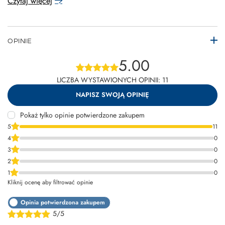
Czytaj więcej
OPINIE
5.00
LICZBA WYSTAWIONYCH OPINII: 11
NAPISZ SWOJĄ OPINIĘ
Pokaż tylko opinie potwierdzone zakupem
5
11
4
0
3
0
2
0
1
0
Kliknij ocenę aby filtrować opinie
Opinia potwierdzona zakupem
5/5