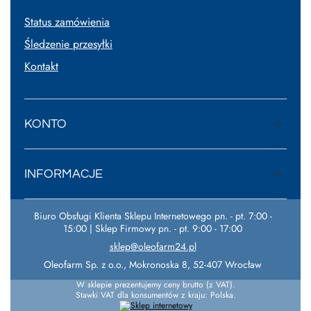
Status zamówienia
Śledzenie przesyłki
Kontakt
KONTO
INFORMACJE
Biuro Obsługi Klienta Sklepu Internetowego pn. - pt. 7:00 -
15:00 | Sklep Firmowy pn. - pt. 9:00 - 17:00
sklep@oleofarm24.pl
Oleofarm Sp. z o.o.
,
Mokronoska 8
,
52-407
Wrocław
W sklepie prezentujemy ceny brutto (z VAT).
Stawki VAT dla konsumentów z kraju:
Polska
.