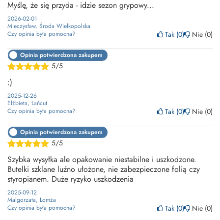
Myślę, że się przyda - idzie sezon grypowy...
2026-02-01
Mieczysław, Środa Wielkopolska
Tak
0
Nie
0
Czy opinia była pomocna?
Opinia potwierdzona zakupem
5/5
:)
2025-12-26
Elżbieta, Łańcut
Tak
0
Nie
0
Czy opinia była pomocna?
Opinia potwierdzona zakupem
5/5
Szybka wysyłka ale opakowanie niestabilne i uszkodzone.
Butelki szklane luźno ułożone, nie zabezpieczone folią czy
styropianem. Duże ryzyko uszkodzenia
2025-09-12
Malgorzata, Łomża
Tak
0
Nie
0
Czy opinia była pomocna?