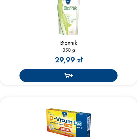
Błonnik
350 g
29,99 zł