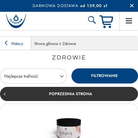
DARMOWA DOSTAWA
od 139,00 zł
Wstecz
Strona główna
Zdrowie
ZDROWIE
FILTROWANIE
Zmień sortowanie
Najlepsza trafność
POPRZEDNIA STRONA