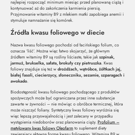
najlepiej rozpocząć minimum miesiąc przed planowaną ciążą i
kontynuować aż do zakończenia karmienia piersią.
Przyjmowanie witaminy B9 z mlekiem matki zapobiega anemii i
stymuluje namnażanie się komórek.
Źródła kwasu foliowego w diecie
Nazwa kwasu foliowego pochodzi od łacińskiego folium, co
oznacza ‘liść’. Można więc łatwo skojarzyć, że głównym
źródłem witaminy B9 są rośliny liściaste, takie jak
szpinak,
jarmuż, brukselka, sałata, brokuły czy pietruszka
. Kwas
foliowy znajduje się też w
drożdżach, wątróbce, żółtkach jaj,
białej fasoli, ciecierzycy, słoneczniku, sezamie, szparagach i
awokado
.
Biodostępność kwasu foliowego pochodzącego z produktów
spożywczych może być ograniczana przez inne substancje
zawarte w żywności – nie mówiąc o obróbce termicznej, która
może niszczyć foliany. Syntetyczny kwas foliowy wyróżnia się
więc lepszą przyswajalnością i jest zalecany w przypadku
wystąpienia niedoborów oraz planowania ciąży.
Profolium –
metylowany kwas foliowy Oleofarm
to suplement diety
zawierający aktywną formę kwasu foliowego. Witamina B9 w