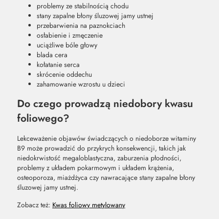
problemy ze stabilnością chodu
stany zapalne błony śluzowej jamy ustnej
przebarwienia na paznokciach
osłabienie i zmęczenie
uciążliwe bóle głowy
blada cera
kołatanie serca
skrócenie oddechu
zahamowanie wzrostu u dzieci
Do czego prowadzą niedobory kwasu
foliowego?
Lekceważenie objawów świadczących o niedoborze witaminy
B9 może prowadzić do przykrych konsekwencji, takich jak
niedokrwistość megaloblastyczna, zaburzenia płodności,
problemy z układem pokarmowym i układem krążenia,
osteoporoza, miażdżyca czy nawracające stany zapalne błony
śluzowej jamy ustnej.
Zobacz też:
Kwas foliowy metylowany