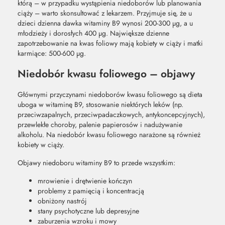
którą – w przypadku wystąpienia niedoborów lub planowania
ciąży – warto skonsultować z lekarzem. Przyjmuje się, że u
dzieci dzienna dawka witaminy B9 wynosi 200-300 µg, a u
młodzieży i dorosłych 400 µg. Największe dzienne
zapotrzebowanie na kwas foliowy mają kobiety w ciąży i matki
karmiące: 500-600 µg.
Niedobór kwasu foliowego – objawy
Głównymi przyczynami niedoborów kwasu foliowego są dieta
uboga w witaminę B9, stosowanie niektórych leków (np.
przeciwzapalnych, przeciwpadaczkowych, antykoncepcyjnych),
przewlekłe choroby, palenie papierosów i nadużywanie
alkoholu. Na niedobór kwasu foliowego narażone są również
kobiety w ciąży.
Objawy niedoboru witaminy B9 to przede wszystkim:
mrowienie i drętwienie kończyn
problemy z pamięcią i koncentracją
obniżony nastrój
stany psychotyczne lub depresyjne
zaburzenia wzroku i mowy