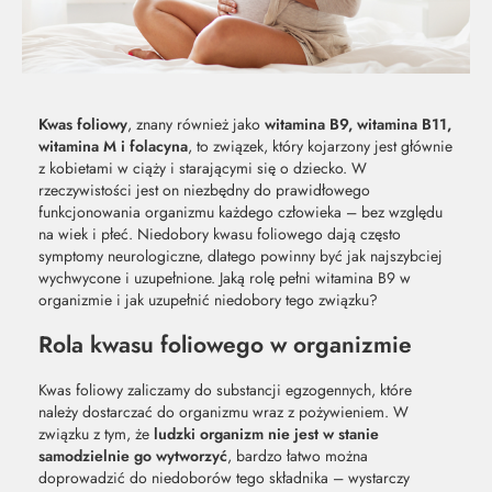
Kwas foliowy
, znany również jako
witamina B9, witamina B11,
witamina M i folacyna
, to związek, który kojarzony jest głównie
z kobietami w ciąży i starającymi się o dziecko. W
rzeczywistości jest on niezbędny do prawidłowego
funkcjonowania organizmu każdego człowieka – bez względu
na wiek i płeć. Niedobory kwasu foliowego dają często
symptomy neurologiczne, dlatego powinny być jak najszybciej
wychwycone i uzupełnione. Jaką rolę pełni witamina B9 w
organizmie i jak uzupełnić niedobory tego związku?
Rola kwasu foliowego w organizmie
Kwas foliowy zaliczamy do substancji egzogennych, które
MOC Z
SO
należy dostarczać do organizmu wraz z pożywieniem. W
związku z tym, że
ludzki organizm nie jest w stanie
samodzielnie go wytworzyć
, bardzo łatwo można
NATURY
ŚW
doprowadzić do niedoborów tego składnika – wystarczy