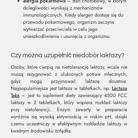
alergia pokarmowa
– stan chorobowy, w którym
dolegliwości wynikają z mechanizmów
immunologicznych. Kiedy alergen dostaje się do
przewodu pokarmowego, organizm zaczyna
wytwarzać przeciwciała w celu jego
unieszkodliwienia i usunięcia z organizmu.
Czy można uzupełnić niedobór laktazy?
Osoby, które cierpią na nietolerancję laktozy, wcale nie
muszą rezygnować z ulubionych potraw mlecznych,
gdyż mogą przyjmować laktazę doustnie.
Najpopularniejsza jest laktaza w tabletkach, np.
Lactaza
Tabs
– jest to suplement diety zawierający 4500 FCC
laktazy w 2 tabletkach, który wspiera rozkład laktozy
przy nietolerancji. Enzym zawarty w preparacie
wyróżnia się wysoką aktywnością w niskim pH, dzięki
czemu uczestniczy w efektywnym rozkładzie laktozy w
kwaśnym środowisku żołądka.