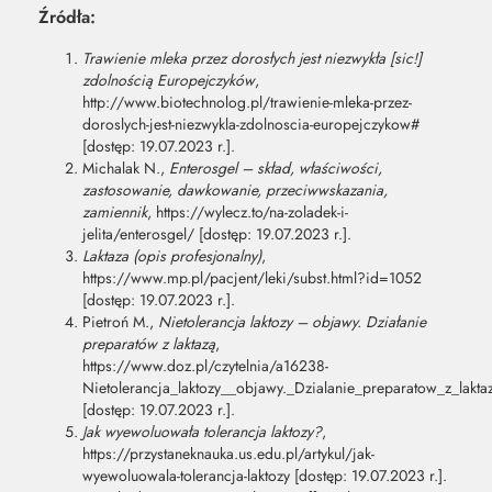
Źródła:
Trawienie mleka przez dorosłych jest niezwykła [sic!]
zdolnością Europejczyków
,
http://www.biotechnolog.pl/trawienie-mleka-przez-
doroslych-jest-niezwykla-zdolnoscia-europejczykow#
[dostęp: 19.07.2023 r.].
Michalak N.,
Enterosgel – skład, właściwości,
zastosowanie, dawkowanie, przeciwwskazania,
zamiennik
, https://wylecz.to/na-zoladek-i-
jelita/enterosgel/ [dostęp: 19.07.2023 r.].
Laktaza (opis profesjonalny)
,
https://www.mp.pl/pacjent/leki/subst.html?id=1052
[dostęp: 19.07.2023 r.].
Pietroń M.,
Nietolerancja laktozy – objawy. Działanie
preparatów z laktazą
,
https://www.doz.pl/czytelnia/a16238-
Nietolerancja_laktozy__objawy._Dzialanie_preparatow_z_lakta
[dostęp: 19.07.2023 r.].
Jak wyewoluowała tolerancja laktozy?
,
https://przystaneknauka.us.edu.pl/artykul/jak-
wyewoluowala-tolerancja-laktozy [dostęp: 19.07.2023 r.].