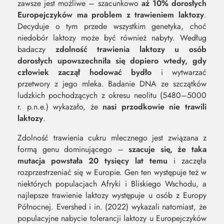
zawsze jest możliwe – szacunkowo
aż 10% dorosłych
Europejczyków ma problem z trawieniem laktozy
.
Decyduje o tym przede wszystkim genetyka, choć
niedobór laktozy może być również nabyty. Według
badaczy
zdolność trawienia laktozy u osób
dorosłych upowszechniła się dopiero wtedy, gdy
człowiek zaczął hodować bydło
i wytwarzać
przetwory z jego mleka. Badanie DNA ze szczątków
ludzkich pochodzących z okresu neolitu (5480–5000
r. p.n.e.) wykazało, że
nasi przodkowie nie trawili
laktozy
.
Zdolność trawienia cukru mlecznego jest związana z
formą genu dominującego –
szacuje się, że taka
mutacja powstała 20 tysięcy lat temu
i zaczęła
rozprzestrzeniać się w Europie. Gen ten występuje też w
niektórych populacjach Afryki i Bliskiego Wschodu, a
najlepsze trawienie laktozy występuje u osób z Europy
Północnej. Evershed i in. (2022) wykazali natomiast, że
populacyjne nabycie tolerancji laktozy u Europejczyków