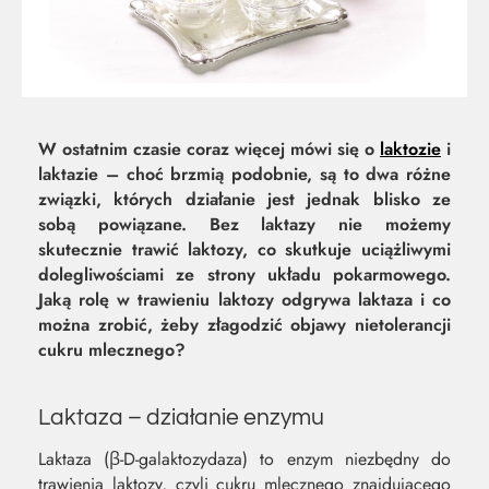
W ostatnim czasie coraz więcej mówi się o
laktozie
i
laktazie – choć brzmią podobnie, są to dwa różne
związki, których działanie jest jednak blisko ze
sobą powiązane. Bez laktazy nie możemy
skutecznie trawić laktozy, co skutkuje uciążliwymi
dolegliwościami ze strony układu pokarmowego.
Jaką rolę w trawieniu laktozy odgrywa laktaza i co
można zrobić, żeby złagodzić objawy nietolerancji
cukru mlecznego?
MOC Z
SO
Laktaza – działanie enzymu
Laktaza (β-D-galaktozydaza) to enzym niezbędny do
NATURY
ŚW
trawienia laktozy, czyli cukru mlecznego znajdującego