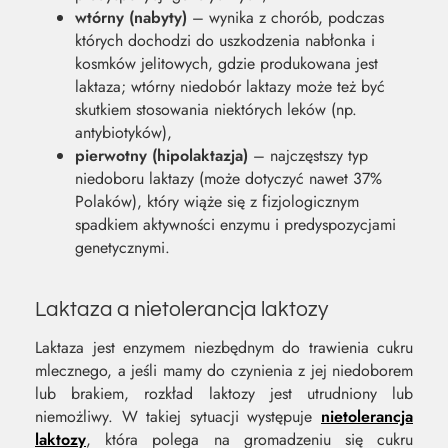
wtórny (nabyty)
– wynika z chorób, podczas
których dochodzi do uszkodzenia nabłonka i
kosmków jelitowych, gdzie produkowana jest
laktaza; wtórny niedobór laktazy może też być
skutkiem stosowania niektórych leków (np.
antybiotyków),
pierwotny (hipolaktazja)
– najczęstszy typ
niedoboru laktazy (może dotyczyć nawet 37%
Polaków), który wiąże się z fizjologicznym
spadkiem aktywności enzymu i predyspozycjami
genetycznymi.
Laktaza a nietolerancja laktozy
Laktaza jest enzymem niezbędnym do trawienia cukru
mlecznego, a jeśli mamy do czynienia z jej niedoborem
lub brakiem, rozkład laktozy jest utrudniony lub
niemożliwy. W takiej sytuacji występuje
nietolerancja
laktozy
, która polega na gromadzeniu się cukru