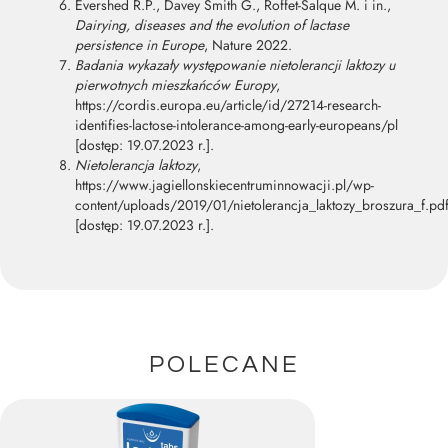
Evershed R.P., Davey Smith G., Roffet-Salque M. i in.,
Dairying, diseases and the evolution of lactase
persistence in Europe
, Nature 2022.
Badania wykazały występowanie nietolerancji laktozy u
pierwotnych mieszkańców Europy
,
https://cordis.europa.eu/article/id/27214-research-
identifies-lactose-intolerance-among-early-europeans/pl
[dostęp: 19.07.2023 r.].
Nietolerancja laktozy
,
https://www.jagiellonskiecentruminnowacji.pl/wp-
content/uploads/2019/01/nietolerancja_laktozy_broszura_f.pd
[dostęp: 19.07.2023 r.].
POLECANE