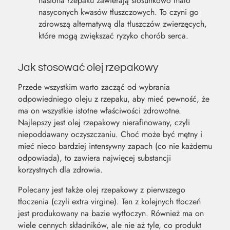
nasiona rzepaku zawierają stosunkowo mało
nasyconych kwasów tłuszczowych. To czyni go
zdrowszą alternatywą dla tłuszczów zwierzęcych,
które mogą zwiększać ryzyko chorób serca.
Jak stosować olej rzepakowy
Przede wszystkim warto zacząć od wybrania
odpowiedniego oleju z rzepaku, aby mieć pewność, że
ma on wszystkie istotne właściwości zdrowotne.
Najlepszy jest olej rzepakowy nierafinowany, czyli
niepoddawany oczyszczaniu. Choć może być mętny i
mieć nieco bardziej intensywny zapach (co nie każdemu
odpowiada), to zawiera najwięcej substancji
korzystnych dla zdrowia.
Polecany jest także olej rzepakowy z pierwszego
tłoczenia (czyli extra virgine). Ten z kolejnych tłoczeń
jest produkowany na bazie wytłoczyn. Również ma on
wiele cennych składników, ale nie aż tyle, co produkt