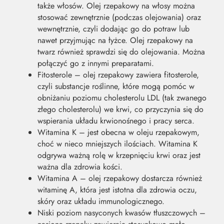
także włosów. Olej rzepakowy na włosy można
stosować zewnętrznie (podczas olejowania) oraz
wewnętrznie, czyli dodając go do potraw lub
nawet przyjmując na łyżce. Olej rzepakowy na
twarz również sprawdzi się do olejowania. Można
połączyć go z innymi preparatami.
Fitosterole – olej rzepakowy zawiera fitosterole,
czyli substancje roślinne, które mogą pomóc w
obniżaniu poziomu cholesterolu LDL (tak zwanego
złego cholesterolu) we krwi, co przyczynia się do
wspierania układu krwionośnego i pracy serca.
Witamina K – jest obecna w oleju rzepakowym,
choć w nieco mniejszych ilościach. Witamina K
odgrywa ważną rolę w krzepnięciu krwi oraz jest
ważna dla zdrowia kości.
Witamina A – olej rzepakowy dostarcza również
witaminę A, która jest istotna dla zdrowia oczu,
skóry oraz układu immunologicznego.
Niski poziom nasyconych kwasów tłuszczowych –