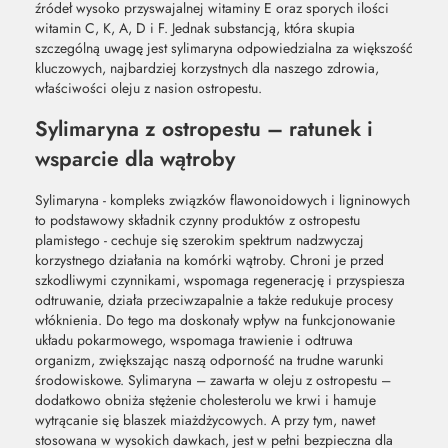
źródeł wysoko przyswajalnej witaminy E oraz sporych ilości
witamin C, K, A, D i F. Jednak substancją, która skupia
szczególną uwagę jest sylimaryna odpowiedzialna za większość
kluczowych, najbardziej korzystnych dla naszego zdrowia,
właściwości oleju z nasion ostropestu.
Sylimaryna z ostropestu – ratunek i
wsparcie dla wątroby
Sylimaryna - kompleks związków flawonoidowych i ligninowych
to podstawowy składnik czynny produktów z ostropestu
plamistego - cechuje się szerokim spektrum nadzwyczaj
korzystnego działania na komórki wątroby. Chroni je przed
szkodliwymi czynnikami, wspomaga regenerację i przyspiesza
odtruwanie, działa przeciwzapalnie a także redukuje procesy
włóknienia. Do tego ma doskonały wpływ na funkcjonowanie
układu pokarmowego, wspomaga trawienie i odtruwa
organizm, zwiększając naszą odporność na trudne warunki
środowiskowe. Sylimaryna – zawarta w oleju z ostropestu –
dodatkowo obniża stężenie cholesterolu we krwi i hamuje
wytrącanie się blaszek miażdżycowych. A przy tym, nawet
stosowana w wysokich dawkach, jest w pełni bezpieczna dla