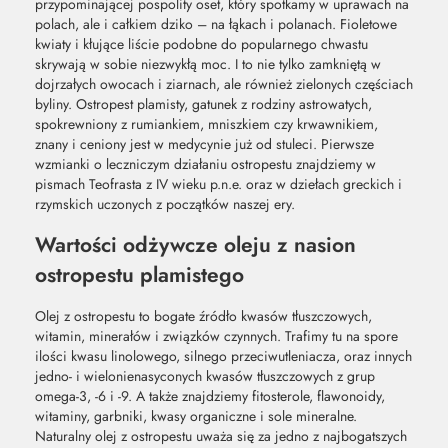
przypominającej pospolity oset, który spotkamy w uprawach na
polach, ale i całkiem dziko – na łąkach i polanach. Fioletowe
kwiaty i kłujące liście podobne do popularnego chwastu
skrywają w sobie niezwykłą moc. I to nie tylko zamkniętą w
dojrzałych owocach i ziarnach, ale również zielonych częściach
byliny. Ostropest plamisty, gatunek z rodziny astrowatych,
spokrewniony z rumiankiem, mniszkiem czy krwawnikiem,
znany i ceniony jest w medycynie już od stuleci. Pierwsze
wzmianki o leczniczym działaniu ostropestu znajdziemy w
pismach Teofrasta z IV wieku p.n.e. oraz w dziełach greckich i
rzymskich uczonych z początków naszej ery.
Wartości odżywcze oleju z nasion
ostropestu plamistego
Olej z ostropestu to bogate źródło kwasów tłuszczowych,
witamin, minerałów i związków czynnych. Trafimy tu na spore
ilości kwasu linolowego, silnego przeciwutleniacza, oraz innych
jedno- i wielonienasyconych kwasów tłuszczowych z grup
omega-3, -6 i -9. A także znajdziemy fitosterole, flawonoidy,
witaminy, garbniki, kwasy organiczne i sole mineralne.
Naturalny olej z ostropestu uważa się za jedno z najbogatszych