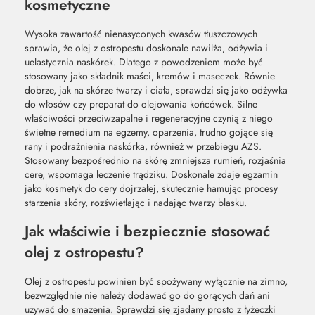
kosmetyczne
Wysoka zawartość nienasyconych kwasów tłuszczowych
sprawia, że olej z ostropestu doskonale nawilża, odżywia i
uelastycznia naskórek. Dlatego z powodzeniem może być
stosowany jako składnik maści, kremów i maseczek. Równie
dobrze, jak na skórze twarzy i ciała, sprawdzi się jako odżywka
do włosów czy preparat do olejowania końcówek. Silne
właściwości przeciwzapalne i regeneracyjne czynią z niego
świetne remedium na egzemy, oparzenia, trudno gojące się
rany i podrażnienia naskórka, również w przebiegu AZS.
Stosowany bezpośrednio na skórę zmniejsza rumień, rozjaśnia
cerę, wspomaga leczenie trądziku. Doskonale zdaje egzamin
jako kosmetyk do cery dojrzałej, skutecznie hamując procesy
starzenia skóry, rozświetlając i nadając twarzy blasku.
Jak właściwie i bezpiecznie stosować
olej z ostropestu?
Olej z ostropestu powinien być spożywany wyłącznie na zimno,
bezwzględnie nie należy dodawać go do gorących dań ani
używać do smażenia. Sprawdzi się zjadany prosto z łyżeczki