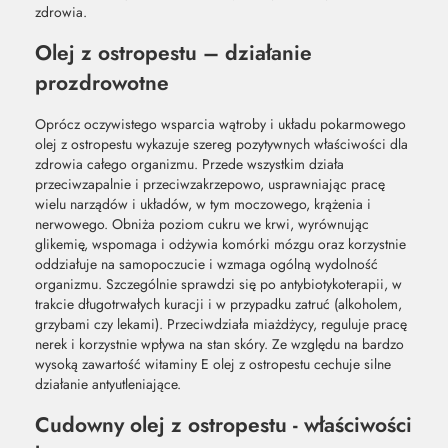
zdrowia.
Olej z ostropestu – działanie
prozdrowotne
Oprócz oczywistego wsparcia wątroby i układu pokarmowego
olej z ostropestu wykazuje szereg pozytywnych właściwości dla
zdrowia całego organizmu. Przede wszystkim działa
przeciwzapalnie i przeciwzakrzepowo, usprawniając pracę
wielu narządów i układów, w tym moczowego, krążenia i
nerwowego. Obniża poziom cukru we krwi, wyrównując
glikemię, wspomaga i odżywia komórki mózgu oraz korzystnie
oddziałuje na samopoczucie i wzmaga ogólną wydolność
organizmu. Szczególnie sprawdzi się po antybiotykoterapii, w
trakcie długotrwałych kuracji i w przypadku zatruć (alkoholem,
grzybami czy lekami). Przeciwdziała miażdżycy, reguluje pracę
nerek i korzystnie wpływa na stan skóry. Ze względu na bardzo
wysoką zawartość witaminy E olej z ostropestu cechuje silne
działanie antyutleniające.
Cudowny olej z ostropestu - właściwości