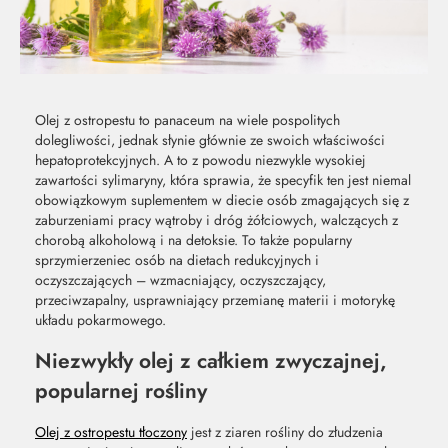
Olej z ostropestu to panaceum na wiele pospolitych
dolegliwości, jednak słynie głównie ze swoich właściwości
hepatoprotekcyjnych. A to z powodu niezwykle wysokiej
zawartości sylimaryny, która sprawia, że specyfik ten jest niemal
obowiązkowym suplementem w diecie osób zmagających się z
zaburzeniami pracy wątroby i dróg żółciowych, walczących z
chorobą alkoholową i na detoksie. To także popularny
sprzymierzeniec osób na dietach redukcyjnych i
oczyszczających – wzmacniający, oczyszczający,
przeciwzapalny, usprawniający przemianę materii i motorykę
układu pokarmowego.
Niezwykły olej z całkiem zwyczajnej,
MOC Z
SO
popularnej rośliny
NATURY
ŚW
Olej z ostropestu tłoczony
jest z ziaren rośliny do złudzenia