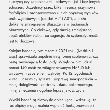
cukrzycą czy zaburzeniami lipidowymi, jak i bez innych
schorzeń. Uczestnicy przez kilka miesięcy przyjmowali
fosfolipidy i zaobserwowano u nich poprawę wyników
prób wątrobowych (spadek ALT i AST), a także
delikatne zmniejszenie stłuszczenia w badaniach
obrazowych. Co ciekawe, gdy dawkę zmniejszano,
część efektów słabła, co sugeruje, że systematyczność
jest tu kluczowa.
Kolejne badanie, tym razem z 2021 roku (Ivashkin i
wsp.) sprawdzało zupełnie inną formę suplementu, czyli
pastę zawierającą fosfolipidy. Wzięło w nim udział
ponad 140 osób ze zdiagnozowanym NAFLD lub
wirusowym zapaleniem wątroby. Po 12 tygodniach
kuracji uczestnicy zgłaszali poprawę samopoczucia –
mniej dolegliwości ze strony układu pokarmowego,
mniej zmęczenia i ogólnie lepszą jakość życia.
Wyniki badań są niezwykle obiecujące i wskazują, że
fosfolipidy mogą realnie wspierać funkcjonowanie i