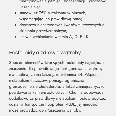
funkcjonowania pamięci, koncentracji i procesów
uczenia się;
stanowi aż 75% surfaktantu w płucach,
wspomagając ich prawidłową pracę;
dostarcza nienasyconych kwasów tłuszczowych o
działaniu przeciwzapalnym;
ułatwia wchłanianie witamin A, D, E i K.
Fosfolipidy a zdrowie wątroby
Spośród elementów tworzących fosfolipidy największe
znaczenie dla prawidłowego funkcjonowania wątroby
ma cholina, znana także jako witamina B4. Wspiera
metabolizm tłuszczów, pomaga ograniczać
gromadzenie się cholesterolu, a także zmniejsza ryzyko
powstawania kamieni żółciowych. Cholina odpowiada
dodatkowo za prawidłowy metabolizm lipidów poprzez
udział w transporcie lipoprotein VLDL. Jej niedobór
może prowadzić do stłuszczenia wątroby.