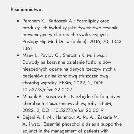
Piśmiennictwo:
Parchem K., Bartoszek A.: Fosfolipidy oraz
produkty ich hydrolizy jako żywieniowe czynniki
prewencyjne w chorobach cywilizacyjnych.
Postepy Hig Med Dosw (online), 2016, 70, 1343-
1361
Maev I., Pavlov C., Starostin K. M. i wsp.:
Dowody na korzystne działanie fosfolipidów
niezbędnych oparte na danych rzeczywistych u
pacjentów z niealkoholową stłuszczeniową
chorobą wątroby. EFSM, 2022, 2, DOI:
10.52778/efsm.22.0107
Minarik P., Koscova E.: Niezbędne fosfolipidy w
chorobach stłuszczeniowych wątroby. EFSM,
2022, 2, DOI: 10.52778/efsm.22.0019
Dajani A. I. M., Hammour A. M. A., Zakaria M.
A. i wsp.: Essential phospholipids as a supportive
adjunct in the management of patients with