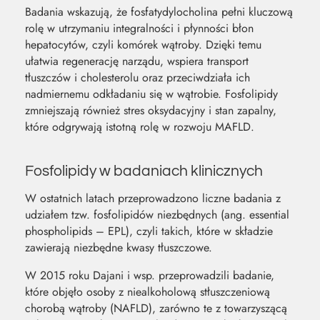
Badania wskazują, że fosfatydylocholina pełni kluczową
rolę w utrzymaniu integralności i płynności błon
hepatocytów, czyli komórek wątroby. Dzięki temu
ułatwia regenerację narządu, wspiera transport
tłuszczów i cholesterolu oraz przeciwdziała ich
nadmiernemu odkładaniu się w wątrobie. Fosfolipidy
zmniejszają również stres oksydacyjny i stan zapalny,
które odgrywają istotną rolę w rozwoju MAFLD.
Fosfolipidy w badaniach klinicznych
W ostatnich latach przeprowadzono liczne badania z
udziałem tzw. fosfolipidów niezbędnych (ang. essential
phospholipids – EPL), czyli takich, które w składzie
zawierają niezbędne kwasy tłuszczowe.
W 2015 roku Dajani i wsp. przeprowadzili badanie,
które objęło osoby z niealkoholową stłuszczeniową
chorobą wątroby (NAFLD), zarówno te z towarzyszącą