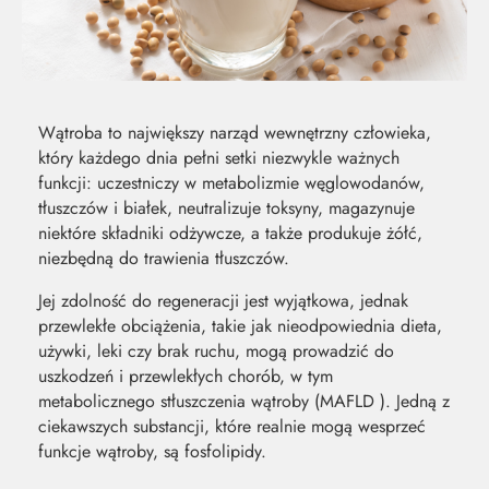
Wątroba to największy narząd wewnętrzny człowieka,
który każdego dnia pełni setki niezwykle ważnych
funkcji: uczestniczy w metabolizmie węglowodanów,
tłuszczów i białek, neutralizuje toksyny, magazynuje
niektóre składniki odżywcze, a także produkuje żółć,
niezbędną do trawienia tłuszczów.
Jej zdolność do regeneracji jest wyjątkowa, jednak
przewlekłe obciążenia, takie jak nieodpowiednia dieta,
używki, leki czy brak ruchu, mogą prowadzić do
uszkodzeń i przewlekłych chorób, w tym
MOC Z
SO
metabolicznego stłuszczenia wątroby (MAFLD ). Jedną z
ciekawszych substancji, które realnie mogą wesprzeć
funkcje wątroby, są fosfolipidy.
NATURY
ŚW