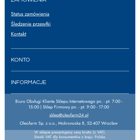
Status zamówienia
Śledzenie przesyłki
Kontakt
KONTO
INFORMACJE
Biuro Obsługi Klienta Sklepu Internetowego pn. - pt. 7:00 -
15:00 | Sklep Firmowy pn. - pt. 9:00 - 17:00
sklep@oleofarm24.pl
Oleofarm Sp. z o.o.
,
Mokronoska 8
,
52-407
Wrocław
W sklepie prezentujemy ceny brutto (z VAT).
Stawki VAT dla konsumentów z kraju:
Polska
.