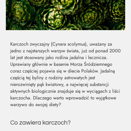
Karczoch zwyczajny (Cynara scolymus), uważany za
jedno z najstarszych warzyw świata, już od ponad 2000
lat jest stosowany jako roślina jadalna i lecznicza.
Uprawiany głównie w basenie Morza Śródziemnego
coraz częściej pojawia się w diecie Polaków. Jadalną
częścią tej byliny z rodziny astrowatych jest
nierozwinięty pąk kwiatowy, a najwięcej substancji
aktywnych biologicznie znajduje się w wyciągach z liści
karczocha. Dlaczego warto wprowadzić to wyjątkowe
warzywo do swojej diety?
MOC Z
SO
Co zawiera karczoch?
NATURY
ŚW