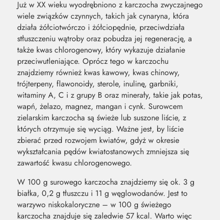
Już w XX wieku wyodrębniono z karczocha zwyczajnego
wiele związków czynnych, takich jak cynaryna, która
działa żółciotwórczo i żółciopędnie, przeciwdziała
stłuszczeniu wątroby oraz pobudza jej regenerację, a
także kwas chlorogenowy, który wykazuje działanie
przeciwutleniające. Oprócz tego w karczochu
znajdziemy również kwas kawowy, kwas chinowy,
trójterpeny, flawonoidy, sterole, inulinę, garbniki,
witaminy A, C i z grupy B oraz minerały, takie jak potas,
wapń, żelazo, magnez, mangan i cynk. Surowcem
zielarskim karczocha są świeże lub suszone liście, z
których otrzymuje się wyciąg. Ważne jest, by liście
zbierać przed rozwojem kwiatów, gdyż w okresie
wykształcania pędów kwiatostanowych zmniejsza się
zawartość kwasu chlorogenowego.
W 100 g surowego karczocha znajdziemy się ok. 3 g
białka, 0,2 g tłuszczu i 11 g węglowodanów. Jest to
warzywo niskokaloryczne – w 100 g świeżego
karczocha znajduje się zaledwie 57 kcal. Warto więc