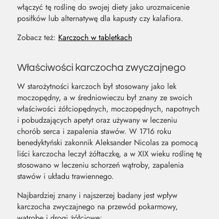
włączyć tę roślinę do swojej diety jako urozmaicenie
posiłków lub alternatywę dla kapusty czy kalafiora.
Zobacz też:
Karczoch w tabletkach
Właściwości karczocha zwyczajnego
W starożytności karczoch był stosowany jako lek
moczopędny, a w średniowieczu był znany ze swoich
właściwości żółciopędnych, moczopędnych, napotnych
i pobudzających apetyt oraz używany w leczeniu
chorób serca i zapalenia stawów. W 1716 roku
benedyktyński zakonnik Aleksander Nicolas za pomocą
liści karczocha leczył żółtaczkę, a w XIX wieku roślinę tę
stosowano w leczeniu schorzeń wątroby, zapalenia
stawów i układu trawiennego.
Najbardziej znany i najszerzej badany jest wpływ
karczocha zwyczajnego na przewód pokarmowy,
wątrobę i drogi żółciowe: