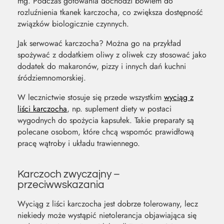
mg. Podczas gotowania dochodzi bowiem do
rozluźnienia tkanek karczocha, co zwiększa dostępność
związków biologicznie czynnych.
Jak serwować karczocha? Można go na przykład
spożywać z dodatkiem oliwy z oliwek czy stosować jako
dodatek do makaronów, pizzy i innych dań kuchni
śródziemnomorskiej.
W lecznictwie stosuje się przede wszystkim
wyciąg z
liści karczocha
, np. suplement diety w postaci
wygodnych do spożycia kapsułek. Takie preparaty są
polecane osobom, które chcą wspomóc prawidłową
pracę wątroby i układu trawiennego.
Karczoch zwyczajny –
przeciwwskazania
Wyciąg z liści karczocha jest dobrze tolerowany, lecz
niekiedy może wystąpić nietolerancja objawiająca się