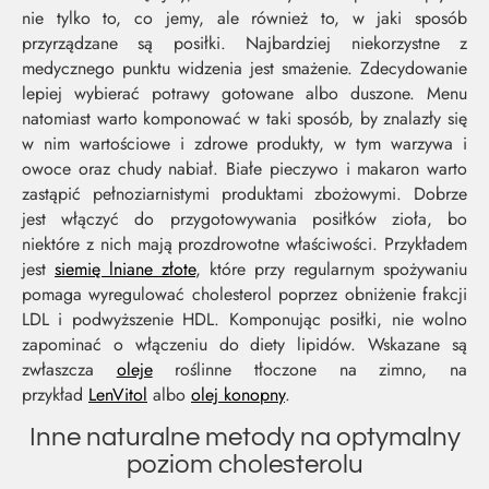
nie tylko to, co jemy, ale również to, w jaki sposób
przyrządzane są posiłki. Najbardziej niekorzystne z
medycznego punktu widzenia jest smażenie. Zdecydowanie
lepiej wybierać potrawy gotowane albo duszone. Menu
natomiast warto komponować w taki sposób, by znalazły się
w nim wartościowe i zdrowe produkty, w tym warzywa i
owoce oraz chudy nabiał. Białe pieczywo i makaron warto
zastąpić pełnoziarnistymi produktami zbożowymi. Dobrze
jest włączyć do przygotowywania posiłków zioła, bo
niektóre z nich mają prozdrowotne właściwości. Przykładem
jest
siemię lniane złote
, które przy regularnym spożywaniu
pomaga wyregulować cholesterol poprzez obniżenie frakcji
LDL i podwyższenie HDL. Komponując posiłki, nie wolno
zapominać o włączeniu do diety lipidów. Wskazane są
zwłaszcza
oleje
roślinne tłoczone na zimno, na
przykład
LenVitol
albo
olej konopny
.
Inne naturalne metody na optymalny
poziom cholesterolu