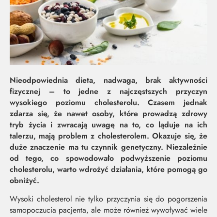
Nieodpowiednia dieta, nadwaga, brak aktywności
fizycznej – to jedne z najczęstszych przyczyn
wysokiego poziomu cholesterolu. Czasem jednak
zdarza się, że nawet osoby, które prowadzą zdrowy
tryb życia i zwracają uwagę na to, co ląduje na ich
talerzu, mają problem z cholesterolem. Okazuje się, że
duże znaczenie ma tu czynnik genetyczny. Niezależnie
od tego, co spowodowało podwyższenie poziomu
cholesterolu, warto wdrożyć działania, które pomogą go
MOC Z
SO
obniżyć.
Wysoki cholesterol nie tylko przyczynia się do pogorszenia
NATURY
ŚW
samopoczucia pacjenta, ale może również wywoływać wiele