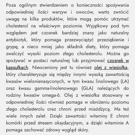
Poza ogólnym stwierdzeniem o konieczności spożywania
odpowiedniej ilości warzyw i owoców, warto zwrócić
uwagę na kilka produktów, które mogą pomóc utrzymać
cholesterol na właściwym poziomie. Wyjątkowy pod tym
względem jest czosnek bardziej znany jako naturalny
antybiotyk, który pomaga przezwyciężyć przeziębienie i
grypę, a nieco mniej jako składnik diety, który pomaga
zwalczyć wysoki poziom złego cholesterolu. Można go
spożywać w postaci naturalnej lub przyjmować
czosnek w
kapsułkach
. Nieoceniony jest tu również
olej z wiesiołka
,
który charakteryzuje się między innymi wysoką zawartością
kwasów wielonienasyconych, w tym kwasu linolowego (LA)
oraz kwasu gamma-linolenowego (GLA) należących do
rodziny kwasów omega-6. Olej z wiesiołka stosowany w
odpowiedniej ilości również pomaga w obniżeniu poziomu
złego cholesterolu oraz chroni przed miażdżycą. Ma też
wiele innych zalet. Dzięki zawartości witaminy E chroni
komórki przed stresem oksydacyjnym, a dzięki witaminie A
pomaga zachować zdrowy wygląd skóry.