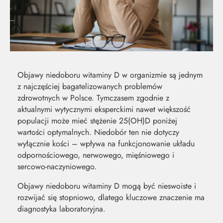
Objawy niedoboru witaminy D w organizmie są jednym
z najczęściej bagatelizowanych problemów
zdrowotnych w Polsce. Tymczasem zgodnie z
aktualnymi wytycznymi eksperckimi nawet większość
populacji może mieć stężenie 25(OH)D poniżej
wartości optymalnych. Niedobór ten nie dotyczy
wyłącznie kości – wpływa na funkcjonowanie układu
odpornościowego, nerwowego, mięśniowego i
sercowo-naczyniowego.
MOC Z
SO
Objawy niedoboru witaminy D mogą być nieswoiste i
rozwijać się stopniowo, dlatego kluczowe znaczenie ma
diagnostyka laboratoryjna.
NATURY
ŚW