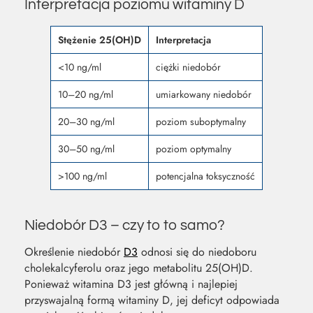
Interpretacja poziomu witaminy D
Stężenie 25(OH)D
Interpretacja
<10 ng/ml
ciężki niedobór
10–20 ng/ml
umiarkowany niedobór
20–30 ng/ml
poziom suboptymalny
30–50 ng/ml
poziom optymalny
>100 ng/ml
potencjalna toksyczność
Niedobór D3 – czy to to samo?
Określenie niedobór
D3
odnosi się do niedoboru
cholekalcyferolu oraz jego metabolitu 25(OH)D.
Ponieważ witamina D3 jest główną i najlepiej
przyswajalną formą witaminy D, jej deficyt odpowiada