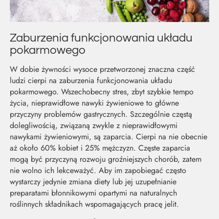
Zaburzenia funkcjonowania układu
pokarmowego
W dobie żywności wysoce przetworzonej znaczna część
ludzi cierpi na zaburzenia funkcjonowania układu
pokarmowego. Wszechobecny stres, zbyt szybkie tempo
życia, nieprawidłowe nawyki żywieniowe to główne
przyczyny problemów gastrycznych. Szczególnie częstą
dolegliwością, związaną zwykle z nieprawidłowymi
nawykami żywieniowymi, są zaparcia. Cierpi na nie obecnie
aż około 60% kobiet i 25% mężczyzn. Częste zaparcia
mogą być przyczyną rozwoju groźniejszych chorób, zatem
nie wolno ich lekceważyć. Aby im zapobiegać często
MOC Z
SO
wystarczy jedynie zmiana diety lub jej uzupełnianie
preparatami błonnikowymi opartymi na naturalnych
roślinnych składnikach wspomagających pracę jelit.
NATURY
ŚW