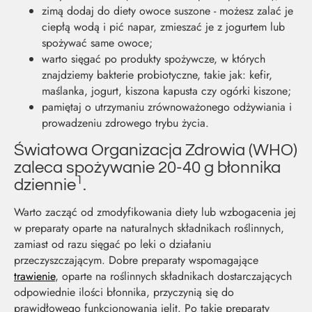
zimą dodaj do diety owoce suszone - możesz zalać je
ciepłą wodą i pić napar, zmieszać je z jogurtem lub
spożywać same owoce;
warto sięgać po produkty spożywcze, w których
znajdziemy bakterie probiotyczne, takie jak: kefir,
maślanka, jogurt, kiszona kapusta czy ogórki kiszone;
pamiętaj o utrzymaniu zrównoważonego odżywiania i
prowadzeniu zdrowego trybu życia.
Światowa Organizacja Zdrowia (WHO)
zaleca spożywanie 20-40 g błonnika
1
dziennie
.
Warto zacząć od zmodyfikowania diety lub wzbogacenia jej
w preparaty oparte na naturalnych składnikach roślinnych,
zamiast od razu sięgać po leki o działaniu
przeczyszczającym. Dobre preparaty wspomagające
trawienie
, oparte na roślinnych składnikach dostarczających
odpowiednie ilości błonnika, przyczynią się do
prawidłowego funkcjonowania jelit. Po takie preparaty