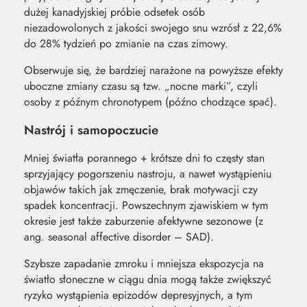
dużej kanadyjskiej próbie odsetek osób
niezadowolonych z jakości swojego snu wzrósł z 22,6%
do 28% tydzień po zmianie na czas zimowy.
Obserwuje się, że bardziej narażone na powyższe efekty
uboczne zmiany czasu są tzw. „nocne marki”, czyli
osoby z późnym chronotypem (późno chodzące spać).
Nastrój i samopoczucie
Mniej światła porannego + krótsze dni to częsty stan
sprzyjający pogorszeniu nastroju, a nawet wystąpieniu
objawów takich jak zmęczenie, brak motywacji czy
spadek koncentracji. Powszechnym zjawiskiem w tym
okresie jest także zaburzenie afektywne sezonowe (z
ang. seasonal affective disorder – SAD).
Szybsze zapadanie zmroku i mniejsza ekspozycja na
światło słoneczne w ciągu dnia mogą także zwiększyć
ryzyko wystąpienia epizodów depresyjnych, a tym