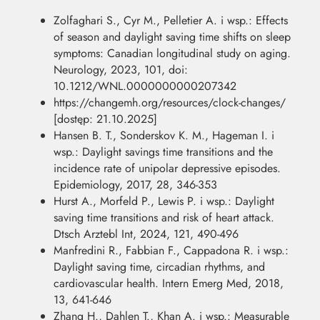
Zolfaghari S., Cyr M., Pelletier A. i wsp.: Effects
of season and daylight saving time shifts on sleep
symptoms: Canadian longitudinal study on aging.
Neurology, 2023, 101, doi:
10.1212/WNL.0000000000207342
https://changemh.org/resources/clock-changes/
[dostęp: 21.10.2025]
Hansen B. T., Sonderskov K. M., Hageman I. i
wsp.: Daylight savings time transitions and the
incidence rate of unipolar depressive episodes.
Epidemiology, 2017, 28, 346-353
Hurst A., Morfeld P., Lewis P. i wsp.: Daylight
saving time transitions and risk of heart attack.
Dtsch Arztebl Int, 2024, 121, 490-496
Manfredini R., Fabbian F., Cappadona R. i wsp.:
Daylight saving time, circadian rhythms, and
cardiovascular health. Intern Emerg Med, 2018,
13, 641-646
Zhang H., Dahlen T., Khan A. i wsp.: Measurable