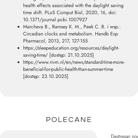
health effects associated with the daylight saving
time shift. PLoS Comput Biol, 2020, 16, doi:
10.1371/journal.pcbi.1007927
Marcheva B., Ramsey K. M., Peek C. B. i wsp.:
Circadian clocks and metabolism. Handb Exp
Pharmacol, 2013, 217, 127-155
https://sleepeducation.org/resources/daylight-
saving-time/ [dostęp: 21.10.2025]
https://www.rivm.nl/en/news/standard-time-more-
beneficial-for-public-health-than-summer-time
[dostęp: 23.10.2025]
POLECANE
Destresan no