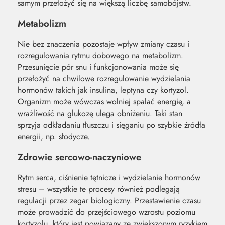
samym przełożyć się na większą liczbę samobójstw.
Metabolizm
Nie bez znaczenia pozostaje wpływ zmiany czasu i
rozregulowania rytmu dobowego na metabolizm.
Przesunięcie pór snu i funkcjonowania może się
przełożyć na chwilowe rozregulowanie wydzielania
hormonów takich jak insulina, leptyna czy kortyzol.
Organizm może wówczas wolniej spalać energię, a
wrażliwość na glukozę ulega obniżeniu. Taki stan
sprzyja odkładaniu tłuszczu i sięganiu po szybkie źródła
energii, np. słodycze.
Zdrowie sercowo-naczyniowe
Rytm serca, ciśnienie tętnicze i wydzielanie hormonów
stresu – wszystkie te procesy również podlegają
regulacji przez zegar biologiczny. Przestawienie czasu
może prowadzić do przejściowego wzrostu poziomu
kortyzolu, który jest powiązany ze zwiększonym ryzykiem