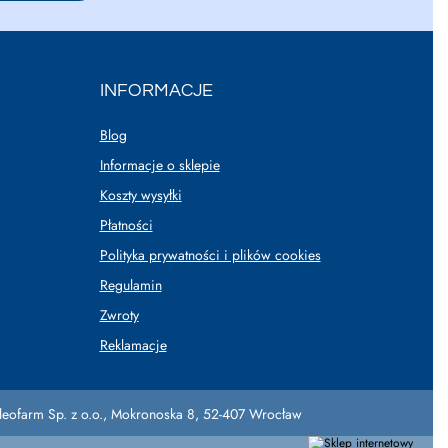
INFORMACJE
Blog
Informacje o sklepie
Koszty wysyłki
Płatności
Polityka prywatności i plików cookies
Regulamin
Zwroty
Reklamacje
leofarm Sp. z o.o.
,
Mokronoska 8
,
52-407
Wrocław