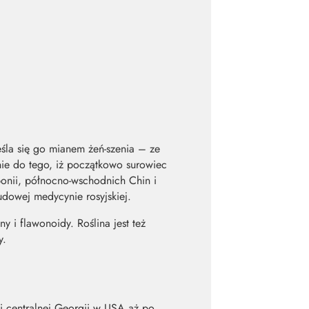
reśla się go mianem żeń-szenia – ze
ie do tego, iż początkowo surowiec
ponii, północno-wschodnich Chin i
udowej medycynie rosyjskiej.
y i flawonoidy. Roślina jest też
y.
i centralnej Georgii w USA aż po