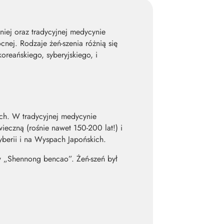
niej oraz tradycyjnej medycynie
nej. Rodzaje żeń-szenia różnią się
oreańskiego, syberyjskiego, i
ych. W tradycyjnej medycynie
ieczną (rośnie nawet 150-200 lat!) i
berii i na Wyspach Japońskich.
ów „Shennong bencao”. Żeń-szeń był