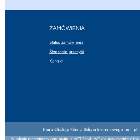
ZAMÓWIENIA
Status zamówienia
Śledzenie przesyłki
Kontakt
Biuro Obsługi Klienta Sklepu Internetowego pn. - pt. 
W sklepie prezentujemy ceny brutto (z VAT).
Stawki VAT dla konsumentów z kraj