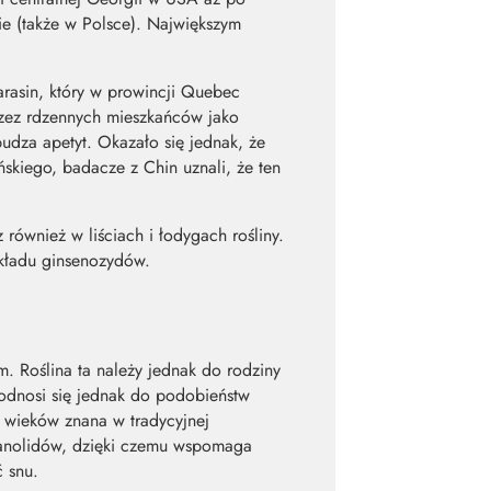
ie (także w Polsce). Największym
arasin, który w prowincji Quebec
rzez rdzennych mieszkańców jako
dza apetyt. Okazało się jednak, że
skiego, badacze z Chin uznali, że ten
 również w liściach i łodygach rośliny.
składu ginsenozydów.
. Roślina ta należy jednak do rodziny
 odnosi się jednak do podobieństw
d wieków znana w tradycyjnej
itanolidów, dzięki czemu wspomaga
ć snu.