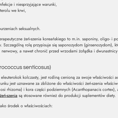
nfekcje i niesprzyjające warunki,
terolu we krwi,
urzeniach seksualnych.
rapeutyczne żeń-szenia koreańskiego to m.in. saponiny, oligo- i p
y. Szczególną rolę przypisuje się saponozydom (ginsenozydom), 
d nerwowy, a nawet chronić przed wrzodami żołądka i dwunastnicy
erococcus senticosus)
o eleuterokok kolczasty, jest rośliną cenioną za swoje właściwości
tunku jest uznawane za zbliżone do właściwości żeń-szenia właściw
icosi rhizoma) i kora części podziemnych (Acanthopanacis cortex), a
żeń-szenia
są stosowane również do produkcji suplementów diety.
jako środek o właściwościach: