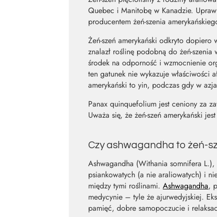
Quebec i Manitobę w Kanadzie. Uprawia 
producentem żeń-szenia amerykańskiego
Żeń-szeń amerykański odkryto dopiero 
znalazł roślinę podobną do żeń-szenia
środek na odporność i wzmocnienie or
ten gatunek nie wykazuje właściwości a
amerykański to yin, podczas gdy w azja
Panax quinquefolium jest ceniony za zaw
Uważa się, że żeń-szeń amerykański j
Czy ashwagandha to żeń-s
Ashwagandha (Withania somnifera L.), c
psiankowatych (a nie araliowatych) i 
między tymi roślinami.
Ashwagandha
, 
medycynie – tyle że ajurwedyjskiej. E
pamięć, dobre samopoczucie i relaksacj