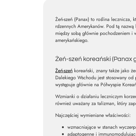
Żeń-szeń (Panax) to roślina lecznicza
rdzennych Amerykanów. Pod tą nazwą kr
między sobą głównie pochodzeniem i wła
amerykańskiego.
Żeń-szeń koreański (Panax 
Żeń-szeń
koreański, znany także jako że
Dalekiego Wschodu jest stosowany od p
występuje głównie na Półwyspie Korea
Wzmianki o działaniu leczniczym korzen
również uważany za talizman, który za
Najczęściej wymieniane właściwości:
wzmacniające w stanach wyczerpa
adaptogenne i immunomodulując