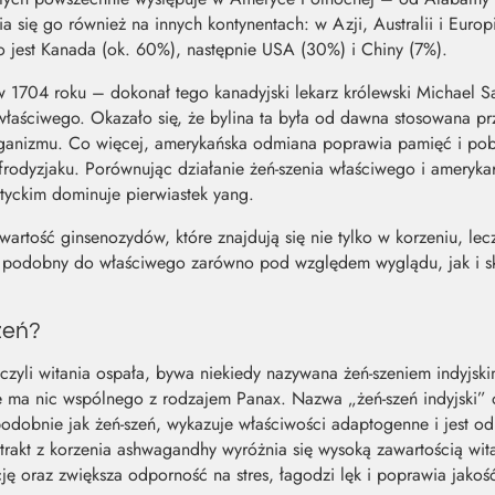
się go również na innych kontynentach: w Azji, Australii i Europ
 jest Kanada (ok. 60%), następnie USA (30%) i Chiny (7%).
w 1704 roku – dokonał tego kanadyjski lekarz królewski Michael S
 właściwego. Okazało się, że bylina ta była od dawna stosowana p
ganizmu. Co więcej, amerykańska odmiana poprawia pamięć i pobu
frodyzjaku. Porównując działanie żeń-szenia właściwego i amerykań
tyckim dominuje pierwiastek yang.
artość ginsenozydów, które znajdują się nie tylko w korzeniu, lecz
est podobny do właściwego zarówno pod względem wyglądu, jak i 
zeń?
zyli witania ospała, bywa niekiedy nazywana żeń-szeniem indyjskim
nie ma nic wspólnego z rodzajem Panax. Nazwa „żeń-szeń indyjski”
podobnie jak żeń-szeń, wykazuje właściwości adaptogenne i jest o
kstrakt z korzenia ashwagandhy wyróżnia się wysoką zawartością w
ę oraz zwiększa odporność na stres, łagodzi lęk i poprawia jakoś