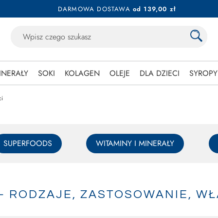
DARMOWA DOSTAWA
od 139,00 zł
INERAŁY
SOKI
KOLAGEN
OLEJE
DLA DZIECI
SYROPY
ci
SUPERFOODS
WITAMINY I MINERAŁY
– RODZAJE, ZASTOSOWANIE, W