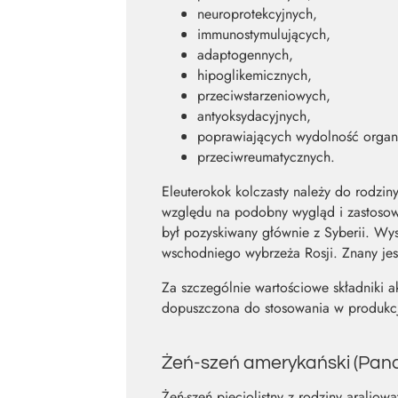
neuroprotekcyjnych,
immunostymulujących,
adaptogennych,
hipoglikemicznych,
przeciwstarzeniowych,
antyoksydacyjnych,
poprawiających wydolność organ
przeciwreumatycznych.
Eleuterokok kolczasty należy do rodziny
względu na podobny wygląd i zastosowa
był pozyskiwany głównie z Syberii. Wy
wschodniego wybrzeża Rosji. Znany jest 
Za szczególnie wartościowe składniki ak
dopuszczona do stosowania w produkcji
Żeń-szeń amerykański (Pana
Żeń-szeń pięciolistny z rodziny arali