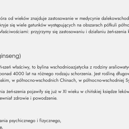
, która od wieków znajduje zastosowanie w medycynie dalekowschod
yje się wiele gatunków występujących na obszarach półkuli północ
ściwościami: przyjrzymy się zastosowaniu i działaniu żeń-szenia k
ginseng)
ń-szeń właściwy, to bylina wschodnioazjatycka z rodziny araliowat
onad 4000 lat na różnego rodzaju schorzenia. Jest rośliną długow
ńskim, w północno-wschodnich Chinach, w północno-wschodniej Sy
ia żeń-szenia pojawiły się już w XI wieku w chińskiej księdze lek
pewniał zdrowie i powodzenie.
nia psychicznego i fizycznego,
e,