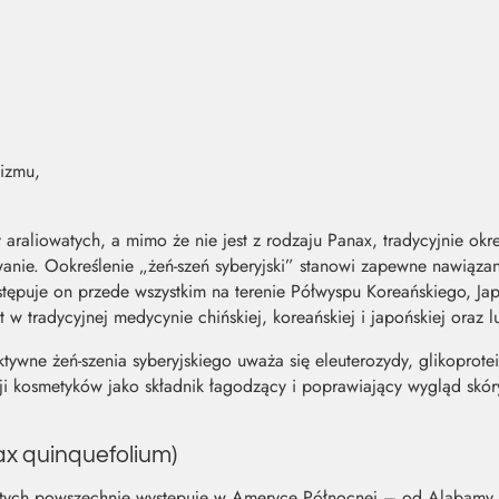
izmu,
 araliowatych, a mimo że nie jest z rodzaju Panax, tradycyjnie ok
nie. Ookreślenie „żeń-szeń syberyjski” stanowi zapewne nawiązan
stępuje on przede wszystkim na terenie Półwyspu Koreańskiego, Ja
w tradycyjnej medycynie chińskiej, koreańskiej i japońskiej oraz l
tywne żeń-szenia syberyjskiego uważa się eleuterozydy, glikoprotein
 kosmetyków jako składnik łagodzący i poprawiający wygląd skór
x quinquefolium)
owatych powszechnie występuje w Ameryce Północnej – od Alabamy 