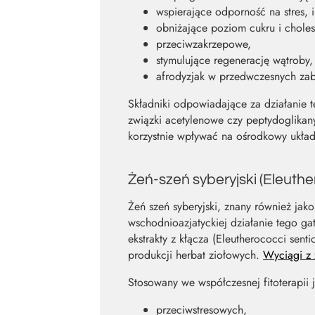
wspierające odporność na stres, i
obniżające poziom cukru i choles
przeciwzakrzepowe,
stymulujące regenerację wątroby,
afrodyzjak w przedwczesnych zab
Składniki odpowiadające za działanie te
związki acetylenowe czy peptydoglikan
korzystnie wpływać na ośrodkowy ukła
Żeń-szeń syberyjski (Eleuth
Żeń szeń syberyjski, znany również jak
wschodnioazjatyckiej działanie tego ga
ekstrakty z kłącza (Eleutherococci sent
produkcji herbat ziołowych.
Wyciągi z 
Stosowany we współczesnej fitoterapii 
przeciwstresowych,