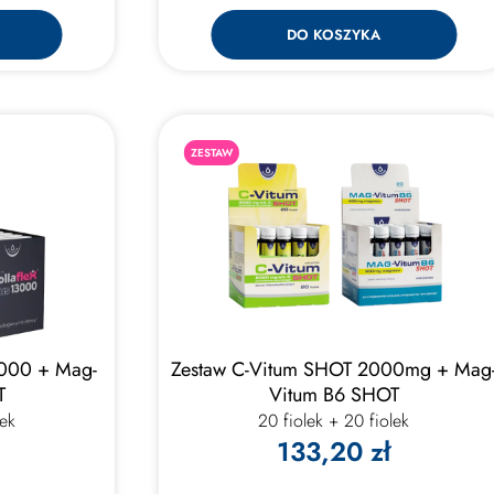
DO KOSZYKA
ZESTAW
 000 + Mag-
Zestaw C-Vitum SHOT 2000mg + Mag
T
Vitum B6 SHOT
lek
20 fiolek + 20 fiolek
133,20 zł