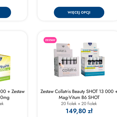
WIĘCEJ OPCJI
ZESTAW
000 + Zestaw
Zestaw Collatris Beauty SHOT 13 000 
00mg
Mag-Vitum B6 SHOT
lek
20 fiolek + 20 fiolek
149,80 zł