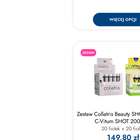
WIĘCEJ OPCJI
ZESTAW
Zestaw Collatris Beauty S
C-Vitum SHOT 20
20 fiolek + 20 fio
149,80 zł