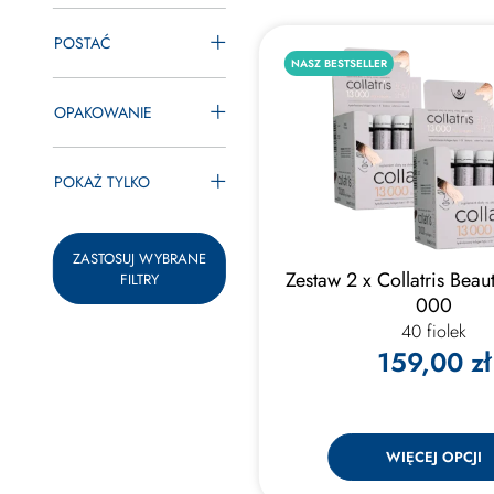
POSTAĆ
NASZ BESTSELLER
OPAKOWANIE
POKAŻ TYLKO
ZASTOSUJ WYBRANE
Zestaw 2 x Collatris Bea
FILTRY
000
40 fiolek
159,00 zł
WIĘCEJ OPCJI