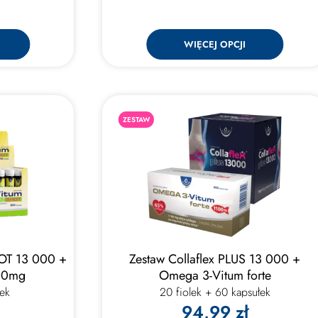
WIĘCEJ OPCJI
ZESTAW
HOT 13 000 +
Zestaw Collaflex PLUS 13 000 +
00mg
Omega 3-Vitum forte
lek
20 fiolek + 60 kapsułek
94,99 zł