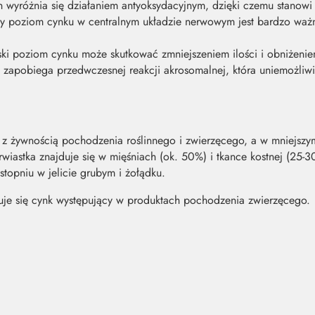
yróżnia się działaniem antyoksydacyjnym, dzięki czemu stanowi e
y poziom cynku w centralnym układzie nerwowym jest bardzo waż
ki poziom cynku może skutkować zmniejszeniem ilości i obniżeniem
 zapobiega przedwczesnej reakcji akrosomalnej, która uniemożliwi
 z żywnością pochodzenia roślinnego i zwierzęcego, a w mniejszy
rwiastka znajduje się w mięśniach (ok. 50%) i tkance kostnej (25
stopniu w jelicie grubym i żołądku.
zuje się cynk występujący w produktach pochodzenia zwierzęcego.