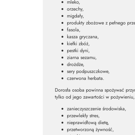
mleko,
orzechy,
migdały,
produkty zbożowe z pełnego prz
fasola,
kasza gryczana,
kiełki zbóż,
pestki dyni,
ziarna sezamu,
drożdże,
sery podpuszczkowe,
czerwona herbata.
Dorosła osoba powinna spożywać przyn
tylko od jego zawartości w pożywieniu
zanieczyszczenie środowiska,
przewlekły stres,
nieprawidłową dietę,
przetworzoną żywność,