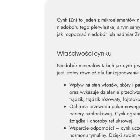
Cynk (Zn) to jeden z mikroelementów 
niedoboru tego pierwiastka, a tym samy
jak rozpoznać niedobór lub nadmiar Z
Właściwości cynku
Niedobór minerałów takich jak cynk je
jest istotny również dla funkcjonowa
Wpływ na stan włosów, skóry i p
oraz wykazuje działanie przeciwza
trądzik, trądzik różowaty, łojot
Ochrona przewodu pokarmowego –
bariery nabłonkowej. Cynk ogran
żołądka i choroby refluksowej.
Wsparcie odporności – cynk ucze
hormonu tymuliny. Dzięki swoim 