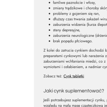
łamliwe paznokcie i włosy,
zmiany trądzikowe i choroby skór
problemy z gojeniem się ran,
dłuższy czas trwania zakażeń wiru
zaburzenia widzenia (kurza ślepo
stany depresyjne,
zaburzenia neurologiczne (drżeni
brak popędu płciowego.
Z kolei do zatrucia cynkiem dochodzi 
preparatami cynkowymi lub narażenia
zaburzeniami wchłaniania miedzi, co z 
wymiotami i osłabieniem, a nadmiar c
Zobacz też:
Cynk tabletki
Jaki cynk suplementować?
Jeśli potrzebujesz suplementacji cynku
względu na małą masę cząsteczkową jest