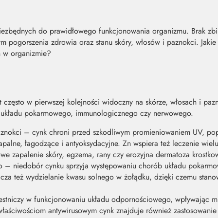
niezbędnych do prawidłowego funkcjonowania organizmu. Brak zb
m pogorszenia zdrowia oraz stanu skóry, włosów i paznokci. Jakie 
n w organizmie?
st często w pierwszej kolejności widoczny na skórze, włosach i p
nia układu pokarmowego, immunologicznego czy nerwowego.
aznokci – cynk chroni przed szkodliwym promieniowaniem UV, pop
palne, łagodzące i antyoksydacyjne. Zn wspiera też leczenie wielu
okowe zapalenie skóry, egzema, rany czy erozyjna dermatoza krostko
 niedobór cynku sprzyja występowaniu chorób układu pokarmowe
icza też wydzielanie kwasu solnego w żołądku, dzięki czemu stan
stniczy w funkcjonowaniu układu odpornościowego, wpływając m.i
właściwościom antywirusowym cynk znajduje również zastosowanie 