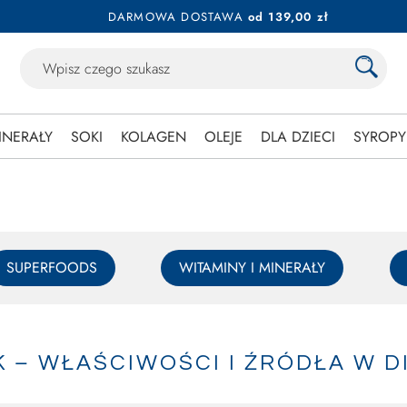
DARMOWA DOSTAWA
od 139,00 zł
INERAŁY
SOKI
KOLAGEN
OLEJE
DLA DZIECI
SYROPY
SUPERFOODS
WITAMINY I MINERAŁY
 – WŁAŚCIWOŚCI I ŹRÓDŁA W D