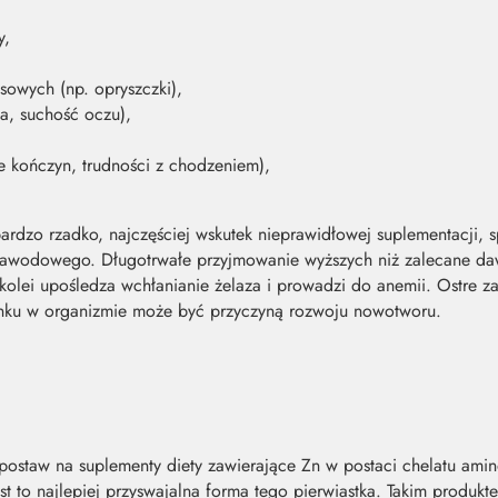
y,
sowych (np. opryszczki),
ta, suchość oczu),
e kończyn, trudności z chodzeniem),
bardzo rzadko, najczęściej wskutek nieprawidłowej suplementacji,
 zawodowego. Długotrwałe przyjmowanie wyższych niż zalecane d
kolei upośledza wchłanianie żelaza i prowadzi do anemii. Ostre za
ynku w organizmie może być przyczyną rozwoju nowotworu.
, postaw na suplementy diety zawierające Zn w postaci chelatu am
 to najlepiej przyswajalna forma tego pierwiastka. Takim produkt