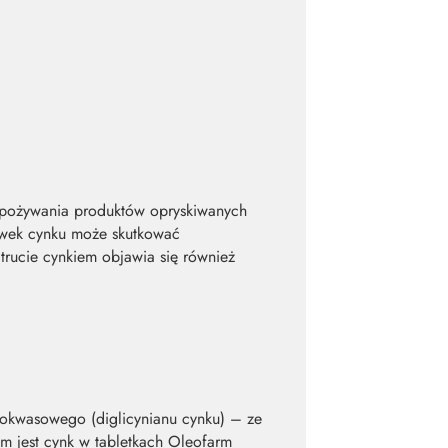
 spożywania produktów opryskiwanych
awek cynku może skutkować
trucie cynkiem objawia się również
inokwasowego (diglicynianu cynku) – ze
em jest cynk w tabletkach Oleofarm