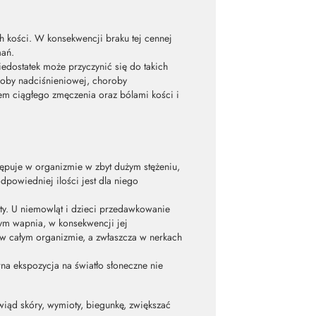
h kości. W konsekwencji braku tej cennej
mań.
edostatek może przyczynić się do takich
horoby nadciśnieniowej, choroby
em ciągłego zmęczenia oraz bólami kości i
tępuje w organizmie w zbyt dużym stężeniu,
powiedniej ilości jest dla niego
oty. U niemowląt i dzieci przedawkowanie
ym wapnia, w konsekwencji jej
 w całym organizmie, a zwłaszcza w nerkach
a ekspozycja na światło słoneczne nie
iąd skóry, wymioty, biegunkę, zwiększać