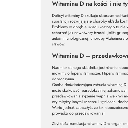
Witamina D na kości i nie ty
Deficyt witaminy D skutkuje słabszym wchłan
substancji rozwijają się choroby układu kos
Problemy w obrębie układu kostnego to nie w
schorzeń jak nowotwory trzustki, jelita grube
autoimmunologicznej, choroby Alzheimera or
stawów.
Witamina D – przedawkowa
Nadmiar danego składnika jest równie niebe
mówimy o hiperwitaminozie. Hiperwitaminoza
dobroczynna.
Osoba doświadczająca zatrucia witaminą D mo
może skutkować, paradoksalnie, zahamowanie
przedawkowania stężenie wapnia we krwi moż
czy między innymi w sercu i tętnicach, doch
Warto jednak zauważyć, że tak niebezpieczn
prowadzi do przedawkowania!
Zbyt duża kumulacja witaminy D w organizm