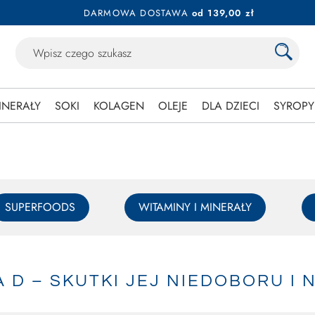
DARMOWA DOSTAWA
od 139,00 zł
INERAŁY
SOKI
KOLAGEN
OLEJE
DLA DZIECI
SYROPY
SUPERFOODS
WITAMINY I MINERAŁY
 D – SKUTKI JEJ NIEDOBORU I