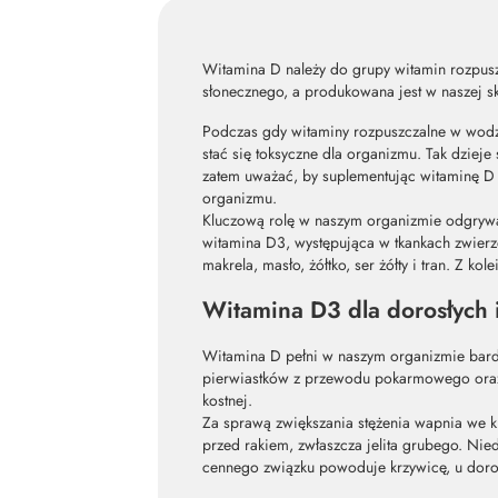
Witamina D należy do grupy witamin rozpusz
słonecznego, a produkowana jest w naszej s
Podczas gdy witaminy rozpuszczalne w wodz
stać się toksyczne dla organizmu. Tak dziej
zatem uważać, by suplementując witaminę D 
organizmu.
Kluczową rolę w naszym organizmie odgryw
witamina D3, występująca w tkankach zwierzęc
makrela, masło, żółtko, ser żółty i tran. Z 
Witamina D3 dla dorosłych i
Witamina D pełni w naszym organizmie bard
pierwiastków z przewodu pokarmowego oraz i
kostnej.
Za sprawą zwiększania stężenia wapnia we k
przed rakiem, zwłaszcza jelita grubego. Nie
cennego związku powoduje krzywicę, u doro