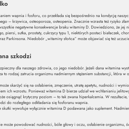
lko
ianiem wapnia i fosforu, co przekłada się bezpośrednio na kondycję naszyc
tnego – krzywica, osteoporoza, osteopenia. Znacznie wzrasta też ryzyko zła
szystkie negatywne konsekwencje braku witaminy D. Dowiedziono, że jej ni
go, piersi, sutka, prostaty, cukrzycy typu 1, niektórych postaci białaczek, c
az Parkinsona. Niedobór „witaminy słońca” może objawiać się też uczuci
na szkodzi
zpieczny dla naszego zdrowia, co jego niedobór. Jeżeli dana witamina wys
 to rodzaj zatrucia organizmu nadmiernym stężeniem substancji, która w od
że skarżyć się na osłabienie, zmęczenie, utratę apetytu, nudności i wymi
m ich wzrostu. Ponieważ witamina D bierze udział we wchłanianiu jelitow
e osiągnąć krytyczny poziom – to tak zwana hiperkalcemia. W rezultacie,
odzi do rozległego odkładania się fosforanu wapnia.
e skutki wywołuje wyłącznie witamina D podawana jako suplement. Nadmiern
ie może powodować nudności, bóle głowy i oczu, osłabienie organizmu, św