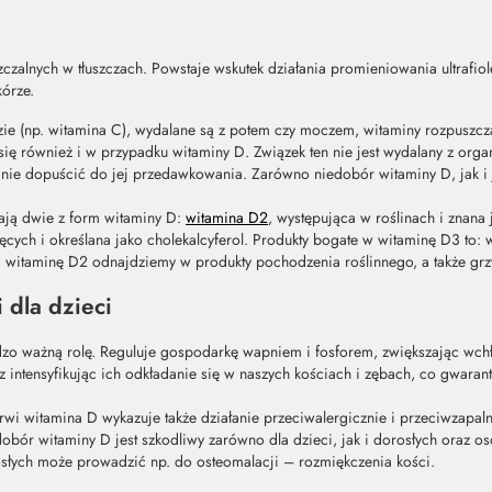
czalnych w tłuszczach. Powstaje wskutek działania promieniowania ultrafi
kórze.
ie (np. witamina C), wydalane są z potem czy moczem, witaminy rozpuszc
e się również i w przypadku witaminy D. Związek ten nie jest wydalany z o
nie dopuścić do jej przedawkowania. Zarówno niedobór witaminy D, jak i j
ają dwie z form witaminy D:
witamina D2
, występująca w roślinach i znana j
ych i określana jako cholekalcyferol. Produkty bogate w witaminę D3 to: wę
kolei witaminę D2 odnajdziemy w produkty pochodzenia roślinnego, a także gr
 dla dzieci
zo ważną rolę. Reguluje gospodarkę wapniem i fosforem, zwiększając wch
ntensyfikując ich odkładanie się w naszych kościach i zębach, co gwarant
rwi witamina D wykazuje także działanie przeciwalergicznie i przeciwzap
dobór witaminy D jest szkodliwy zarówno dla dzieci, jak i dorosłych oraz o
słych może prowadzić np. do osteomalacji – rozmiękczenia kości.