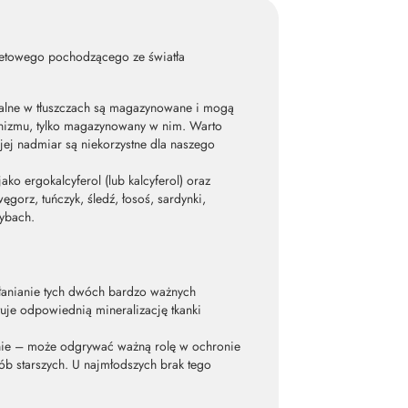
oletowego pochodzącego ze światła
zalne w tłuszczach są magazynowane i mogą
rganizmu, tylko magazynowany w nim. Warto
ej nadmiar są niekorzystne dla naszego
ako ergokalcyferol (lub kalcyferol) oraz
gorz, tuńczyk, śledź, łosoś, sardynki,
zybach.
łanianie tych dwóch bardzo ważnych
uje odpowiednią mineralizację tkanki
alnie – może odgrywać ważną rolę w ochronie
sób starszych. U najmłodszych brak tego