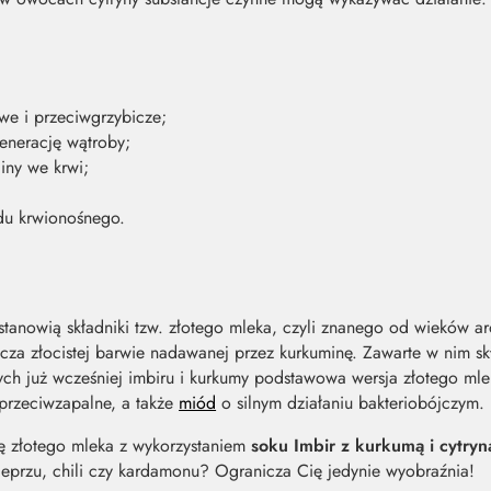
we i przeciwgrzybicze;
enerację wątroby;
iny we krwi;
du krwionośnego.
stanowią składniki tzw. złotego mleka, czyli znanego od wieków
ęcza złocistej barwie nadawanej przez kurkuminę. Zawarte w nim s
h już wcześniej imbiru i kurkumy podstawowa wersja złotego mle
 przeciwzapalne, a także
miód
o silnym działaniu bakteriobójczym.
ję złotego mleka z wykorzystaniem
soku Imbir z kurkumą i cytryn
przu, chili czy kardamonu? Ogranicza Cię jedynie wyobraźnia!