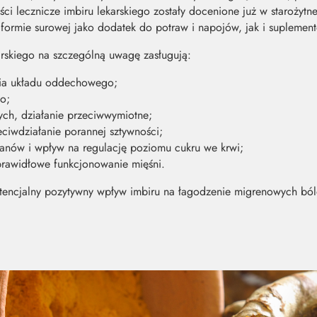
i lecznicze imbiru lekarskiego zostały docenione już w starożytnej
ormie surowej jako dodatek do potraw i napojów, jak i suplement
arskiego na szczególną uwagę zasługują:
nia układu oddechowego;
o;
ch, działanie przeciwwymiotne;
ciwdziałanie porannej sztywności;
anów i wpływ na regulację poziomu cukru we krwi;
prawidłowe funkcjonowanie mięśni.
tencjalny pozytywny wpływ imbiru na łagodzenie migrenowych bó