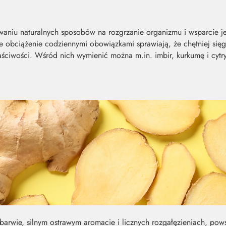
waniu naturalnych sposobów na rozgrzanie organizmu i wsparcie 
sze obciążenie codziennymi obowiązkami sprawiają, że chętniej się
ściwości. Wśród nich wymienić można m.in. imbir, kurkumę i cytr
 barwie, silnym ostrawym aromacie i licznych rozgałęzieniach, po