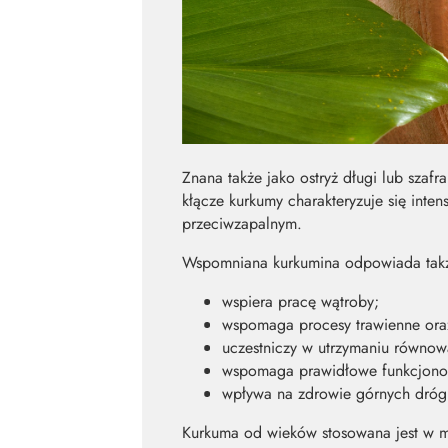
Znana także jako ostryż długi lub szaf
kłącze kurkumy charakteryzuje się inte
przeciwzapalnym.
Wspomniana kurkumina odpowiada także
wspiera pracę wątroby;
wspomaga procesy trawienne ora
uczestniczy w utrzymaniu równow
wspomaga prawidłowe funkcjono
wpływa na zdrowie górnych dró
Kurkuma od wieków stosowana jest w m