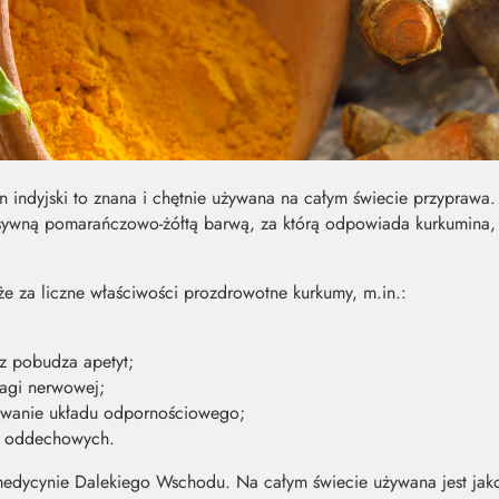
ran indyjski to znana i chętnie używana na całym świecie przypraw
nsywną pomarańczowo-żółtą barwą, za którą odpowiada kurkumina, cz
 za liczne właściwości prozdrowotne kurkumy, m.in.:
z pobudza apetyt;
agi nerwowej;
wanie układu odpornościowego;
g oddechowych.
edycynie Dalekiego Wschodu. Na całym świecie używana jest jako 