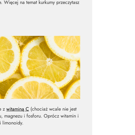
e. Więcej na temat kurkumy przeczytasz
e z
witaminą C
(chociaż wcale nie jest
u, magnezu i fosforu. Oprócz witamin i
i limonoidy.