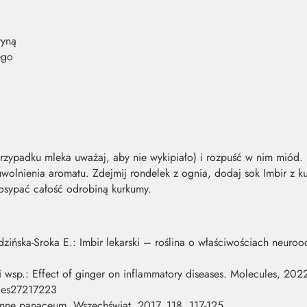
ryną
ego
przypadku mleka uważaj, aby nie wykipiało) i rozpuść w nim miód.
lnienia aromatu. Zdejmij rondelek z ognia, dodaj sok Imbir z kur
osypać całość odrobiną kurkumy.
zińska-Sroka E.: Imbir lekarski – roślina o właściwościach neuroo
 i wsp.: Effect of ginger on inflammatory diseases. Molecules, 2022
ules27217223
inne panaceum. Wszechświat, 2017, 118, 117-125