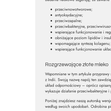
przeciwnowotworowe;
antyoksydacyjne;
przeciwzapalne;
przeciwbakteryjne, przeciwwiruso
wspierające funkcjonowanie i reg
obniżające poziom lipidów i insul
wspomagające syntezę kolagenu;
wspierające funkcjonowanie ukła
Rozgrzewające złote mleko
Wspomniane w tym artykule przyprawy 
z Indii. Swoją nazwę napój ten zawdzi
układ odpornościowy – oprócz opisanyc
wykazuje działanie przeciwbakteryjne i
Poniżej znajdziesz naszą autorską wers
według swoich upodobań. Odrobina pie