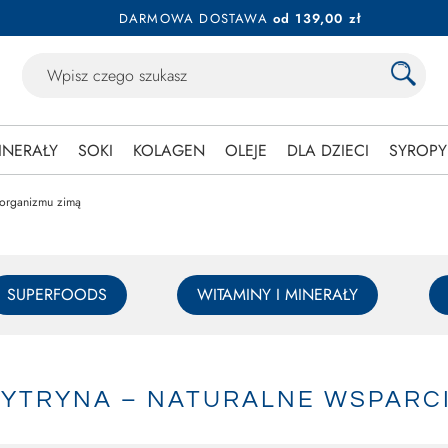
DARMOWA DOSTAWA
od 139,00 zł
INERAŁY
SOKI
KOLAGEN
OLEJE
DLA DZIECI
SYROPY
e organizmu zimą
SUPERFOODS
WITAMINY I MINERAŁY
 CYTRYNA – NATURALNE WSPARC