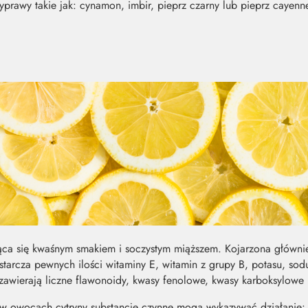
prawy takie jak: cynamon, imbir, pieprz czarny lub pieprz cayenn
jąca się kwaśnym smakiem i soczystym miąższem. Kojarzona główni
tarcza pewnych ilości witaminy E, witamin z grupy B, potasu, sod
zawierają liczne flawonoidy, kwasy fenolowe, kwasy karboksylowe 
 w owocach cytryny substancje czynne mogą wykazywać działanie: