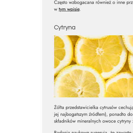
Często wzbogacana również o inne przy
w
tym wpisie
.
Cytryna
Żółta przedstawicielka cytrusów cechu
jej najbogatszym źródłem), ponadto dos
składników mineralnych owoce cytryny 
Badania naukowe sugerują, że zawarte