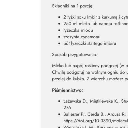
Składniki na 1 porcję:
2 łyżki soku Imbir z kurkumą i cyt
250 ml mleka lub napoju roślinn
łyżeczka miodu
szczypta cynamonu
pół łyżeczki startego imbiru
Sposób przygotowania:
Mleko lub napój roślinny podgrzej (w 
Chwilę podgotuj na wolnym ogniu do uwo
przelej do kubka. Z wierzchu możesz p
Piśmiennictwo:
Łażewska D., Miętkiewska K., Stud
276
Ballester P., Cerda B., Arcusa R.
https://doi.org/10.3390/molec
Wierońska J. M.: Kurkuma – rośl